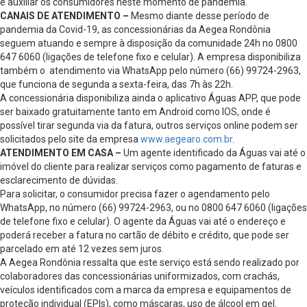
e auxiliar os consumidores neste momento de pandemia.
CANAIS DE ATENDIMENTO
–
Mesmo diante desse período de
pandemia da Covid-19, as concessionárias da Aegea Rondônia
seguem atuando e sempre à disposição da comunidade 24h no 0800
647 6060 (ligações de telefone fixo e celular). A empresa disponibiliza
também o atendimento via WhatsApp pelo número (66) 99724-2963,
que funciona de segunda a sexta-feira, das 7h às 22h.
A concessionária disponibiliza ainda o aplicativo Águas APP, que pode
ser baixado gratuitamente tanto em Android como IOS, onde é
possível tirar segunda via da fatura, outros serviços online podem ser
solicitados pelo site da empresa
www.aegearo.com.br
.
ATENDIMENTO EM CASA
–
Um agente identificado da Águas vai até o
imóvel do cliente para realizar serviços como pagamento de faturas e
esclarecimento de dúvidas.
Para solicitar, o consumidor precisa fazer o agendamento pelo
WhatsApp, no número (66) 99724-2963, ou no 0800 647 6060 (ligações
de telefone fixo e celular). O agente da Águas vai até o endereço e
poderá receber a fatura no cartão de débito e crédito, que pode ser
parcelado em até 12 vezes sem juros.
A Aegea Rondônia ressalta que este serviço está sendo realizado por
colaboradores das concessionárias uniformizados, com crachás,
veículos identificados com a marca da empresa e equipamentos de
proteção individual (EPIs), como máscaras, uso de álcool em gel.