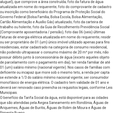
aluguel), que comprove a área construída; foto da fatura de água
atualizada em nome do requerente; foto do comprovante de cadastro
ou inscrição como beneficiário do Programa de Proteção Social do
Governo Federal (Bolsa Família, Bolsa Escola, Bolsa Alimentação,
Cartão Alimentação e Auxílio Gás) atualizado; foto da carteira de
trabalho ou holerite; foto da Guia de Recolhimento Previdência Social
(Comprovante aposentadoria / pensão); foto das 06 (seis) últimas
faturas de energia elétrica atualizada em nome do requerente; residir
ou ser proprietário de 01 (um) único imóvel utilizado apenas para fins
residenciais; estar cadastrado na categoria de consumo residencial,
não podendo ultrapassar o consumo máximo de 20 m³ por mês; não
possuir débito junto à concessionária de água (exceto aqueles objeto
de parcelamento com o pagamento em dia); ter renda familiar de até
01 (um) salário mínimo (nacional vigente). Nos casos de famílias com
deficiente ou incapaz que more sob o mesmo teto, a renda per capta
se estende a 1/3 do salário mínimo nacional vigente; ser consumidor
monofásico de energia elétrica. O cadastro tem validade de 01 ano e
deverá ser renovado caso preencha os requisitos legais, conforme Leis
Municipais.
O benefício da Tarifa Social da água, está disponível para as cidades
que são atendidas pela Aegea Saneamento em Rondônia, Águas de
Ariquemes, Águas de Buritis, Águas de Rolim de Moura e Águas de
Pimenta Bueno.