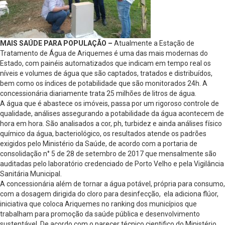
MAIS SAÚDE PARA POPULAÇÃO –
Atualmente a Estação de
Tratamento de Água de Ariquemes é uma das mais modernas do
Estado, com painéis automatizados que indicam em tempo real os
níveis e volumes de água que são captados, tratados e distribuídos,
bem como os índices de potabilidade que são monitorados 24h. A
concessionária diariamente trata 25 milhões de litros de água.
A água que é abastece os imóveis, passa por um rigoroso controle de
qualidade, análises assegurando a potabilidade da água acontecem de
hora em hora. São analisados a cor, ph, turbidez e ainda análises físico
químico da água, bacteriológico, os resultados atende os padrões
exigidos pelo Ministério da Saúde, de acordo com a portaria de
consolidação n° 5 de 28 de setembro de 2017 que mensalmente são
auditadas pelo laboratório credenciado de Porto Velho e pela Vigilância
Sanitária Municipal.
A concessionária além de tornar a água potável, própria para consumo,
com a dosagem dirigida do cloro para desinfecção, ela adiciona flúor,
iniciativa que coloca Ariquemes no ranking dos municípios que
trabalham para promoção da saúde pública e desenvolvimento
sustentável. De acordo com o parecer técnico cientifico do Ministério