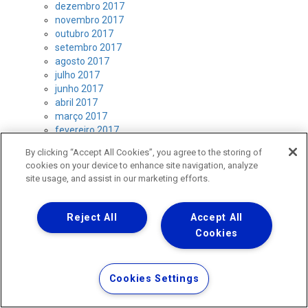
dezembro 2017
novembro 2017
outubro 2017
setembro 2017
agosto 2017
julho 2017
junho 2017
abril 2017
março 2017
fevereiro 2017
janeiro 2017
By clicking “Accept All Cookies”, you agree to the storing of
dezembro 2016
cookies on your device to enhance site navigation, analyze
novembro 2016
site usage, and assist in our marketing efforts.
outubro 2016
setembro 2016
Categorias
Reject All
Accept All
Cookies
Abastecimento
(399)
Água
(441)
Atendimento
(125)
Comunicados
(1.269)
Cookies Settings
Dicas
(130)
Diversidade
(91)