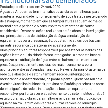
Institucional são beneficiados
Postado por ellon.rossi em 24/set/2020 -
Águas de Ariquemes tem intensificado as obras e melhorias para
manter a regularidade no fornecimento de água tratada neste período
de estiagem, momento em que as temperaturas seguem acima do
normal para o período e o consumo tem aumentado de forma
considerável. Dentre as ações realizadas estão obras de interligações
nas principais redes de distribuição de água e instalação de
equipamentos para pressurização, booster, iniciativas que buscam
garantir segurança operacional no abastecimento.
Duas principais adutoras responsáveis por abastecer os bairros das
regiões leste e sul da cidade foram interligadas, a proposta buscou
equalizar a distribuição de água entre os bairros para manter as
pressões, principalmente nos dias de maior consumo, a obra
aconteceu entre as Avenidas Tancredo Neves e Jamari. O sistema de
rede que abastece o setor 9 também recebeu interligações,
melhorando o abastecimento, de ponta a ponta. Quem passou pela
Avenida Juscelino Kubitschek, próximo ao Estádio percebeu as obras
de interligação de rede e instalação do booster, equipamento
responsável por fortalecer o abastecimento do setor institucional. Já
está programado obras para melhorar ainda mais a distribuição de
água no bairro Jardim das Pedras e outras regiões do município.
“Estamos atentos 24 horas. Para a concessionária, os trabalhos não