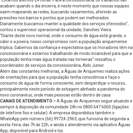
acabam quando o dia encerra, é neste momento que nossas equipes
saem mapeando as redes, buscando vazamentos, aferindo as
pressões nos bairros e pontos que podem ser melhorados.
Diariamente buscamos manter a qualidade dos serviços oferecidos”,
contou o supervisor operacional da unidade, Sanches Vieira.
“Diante deste novo normal, onde o consumo de água está grande, o
calor e a poeira, nosso compromisso com a população ariquemense
triplica. Sabemos da confiança e expectativa que os moradores têm na
concessionária e estamos trabalhando de modo incansável para que a
população tenha mais água tratada nas torneiras” ressaltou o
coordenador de serviços da concessionária, Aldo Junior.
Além das constantes melhorias, a Águas de Ariquemes realiza ações
de orientações para que a população tenha consciência e faça o
consumo de água de forma consciente, sem desperdiçar o recurso,
principalmente neste período de estiagem alinhado a pandemia do
novo coronavírus, onde mais pessoas estão dentro de casa.
CANAIS DE ATENDIMENTO –
A Águas de Ariquemes segue atuando e
sempre à disposição da comunidade 24h no 0800 647 6060 (ligações
de telefone fixo e celular). A empresa disponibiliza também o
WhatsApp pelo número (66) 99724-2963, que funciona de segunda a
sexta-feira, das 7h às 22h, e ainda o atendimento via aplicativo Águas
App, disponível para Android e Ios.