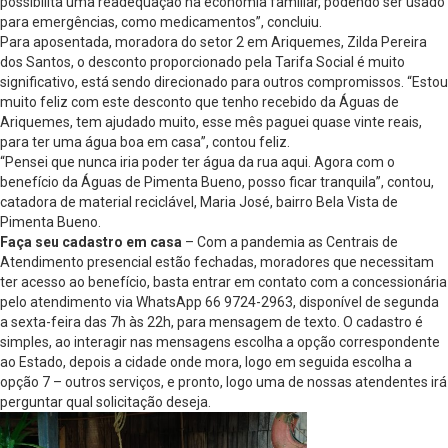
possibilita uma readequação na economia familiar, podendo ser usado
para emergências, como medicamentos”, concluiu.
Para aposentada, moradora do setor 2 em Ariquemes, Zilda Pereira
dos Santos, o desconto proporcionado pela Tarifa Social é muito
significativo, está sendo direcionado para outros compromissos. “Estou
muito feliz com este desconto que tenho recebido da Águas de
Ariquemes, tem ajudado muito, esse mês paguei quase vinte reais,
para ter uma água boa em casa”, contou feliz.
“Pensei que nunca iria poder ter água da rua aqui. Agora com o
benefício da Águas de Pimenta Bueno, posso ficar tranquila”, contou,
catadora de material reciclável, Maria José, bairro Bela Vista de
Pimenta Bueno.
Faça seu cadastro em casa
– Com a pandemia as Centrais de
Atendimento presencial estão fechadas, moradores que necessitam
ter acesso ao benefício, basta entrar em contato com a concessionária
pelo atendimento via WhatsApp 66 9724-2963, disponível de segunda
a sexta-feira das 7h às 22h, para mensagem de texto. O cadastro é
simples, ao interagir nas mensagens escolha a opção correspondente
ao Estado, depois a cidade onde mora, logo em seguida escolha a
opção 7 – outros serviços, e pronto, logo uma de nossas atendentes irá
perguntar qual solicitação deseja.