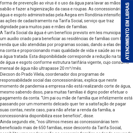
forma de prevenção ao vírus é o uso da água para lavar as mãos com
sabão e fazer a higienização da casa e roupas. As concessionárias de
água e esgoto administradas pela Aegea em Rondônia intensificaram
as ações de cadastramento na Tarifa Social, serviço que traz
dignidade para muitos pais e mães de famílias.
A Tarifa Social da água é um benefício previsto em leis municipais, é
um auxílio criado para beneficiar as residências de famílias com baixa
renda que são atendidas por programas sociais, dando a elas desconto
na conta e proporcionando mais qualidade de vida e saúde ao receber
a água tratada. Esta disponibilidade corresponde a redução na tarifa
de água e esgoto conforme estrutura tarifária vigente, cujo consumo
mensal de água não ultrapasse 20 m³/mês.
Diecson do Prado Vilela, coordenador dos programas de
responsabilidade social das concessionárias, explica que neste
momento de pandemia a empresa não está realizando corte de água,
mesmo sabendo disso, para muitas famílias é digno poder efetuar o
pagamento da conta. “Um pai ou mãe de família que infelizmente está
passando por um momento delicado quer ter a satisfação de pagar
suas contas, neste caso, para não afetar a renda da família, a
concessionária disponibiliza esse benefício”, disse.
Ainda segundo ele, “nos últimos meses as concessionárias tem
beneficiado mais de 650 famílias, esse desconto da Tarifa Social,