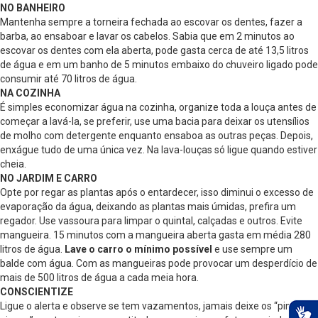
NO BANHEIRO
Mantenha sempre a torneira fechada ao escovar os dentes, fazer a
barba, ao ensaboar e lavar os cabelos. Sabia que em 2 minutos ao
escovar os dentes com ela aberta, pode gasta cerca de até 13,5 litros
de água e em um banho de 5 minutos embaixo do chuveiro ligado pode
consumir até 70 litros de água.
NA COZINHA
É simples economizar água na cozinha, organize toda a louça antes de
começar a lavá-la, se preferir, use uma bacia para deixar os utensílios
de molho com detergente enquanto ensaboa as outras peças. Depois,
enxágue tudo de uma única vez. Na lava-louças só ligue quando estiver
cheia.
NO JARDIM E CARRO
Opte por regar as plantas após o entardecer, isso diminui o excesso de
evaporação da água, deixando as plantas mais úmidas, prefira um
regador. Use vassoura para limpar o quintal, calçadas e outros. Evite
mangueira. 15 minutos com a mangueira aberta gasta em média 280
litros de água.
Lave o carro o mínimo possível
e use sempre um
balde com água. Com as mangueiras pode provocar um desperdício de
mais de 500 litros de água a cada meia hora.
CONSCIENTIZE
Ligue o alerta e observe se tem vazamentos, jamais deixe os “pinga-