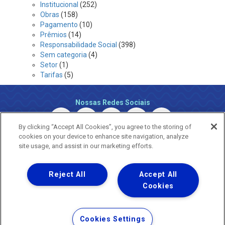
Institucional
(252)
Obras
(158)
Pagamento
(10)
Prêmios
(14)
Responsabilidade Social
(398)
Sem categoria
(4)
Setor
(1)
Tarifas
(5)
Nossas Redes Sociais
By clicking “Accept All Cookies”, you agree to the storing of
cookies on your device to enhance site navigation, analyze
site usage, and assist in our marketing efforts.
Reject All
Accept All
Uma empresa
Copyright © 2026 - Todos os Direitos Reservados.
Cookies
Nossa natureza movimenta a vida
Termos Gerais de Uso de Sites e Aplicativos
Cookies Settings