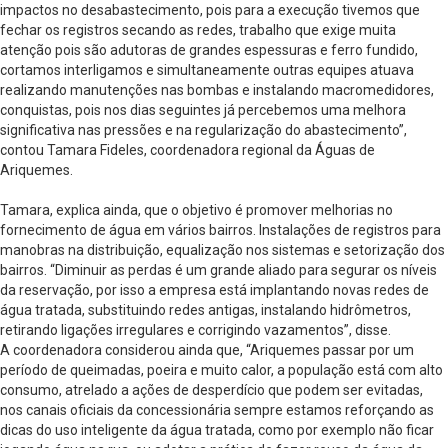
impactos no desabastecimento, pois para a execução tivemos que
fechar os registros secando as redes, trabalho que exige muita
atenção pois são adutoras de grandes espessuras e ferro fundido,
cortamos interligamos e simultaneamente outras equipes atuava
realizando manutenções nas bombas e instalando macromedidores,
conquistas, pois nos dias seguintes já percebemos uma melhora
significativa nas pressões e na regularização do abastecimento”,
contou Tamara Fideles, coordenadora regional da Águas de
Ariquemes.
Tamara, explica ainda, que o objetivo é promover melhorias no
fornecimento de água em vários bairros. Instalações de registros para
manobras na distribuição, equalização nos sistemas e setorização dos
bairros. “Diminuir as perdas é um grande aliado para segurar os níveis
da reservação, por isso a empresa está implantando novas redes de
água tratada, substituindo redes antigas, instalando hidrômetros,
retirando ligações irregulares e corrigindo vazamentos”, disse.
A coordenadora considerou ainda que, “Ariquemes passar por um
período de queimadas, poeira e muito calor, a população está com alto
consumo, atrelado a ações de desperdício que podem ser evitadas,
nos canais oficiais da concessionária sempre estamos reforçando as
dicas do uso inteligente da água tratada, como por exemplo não ficar