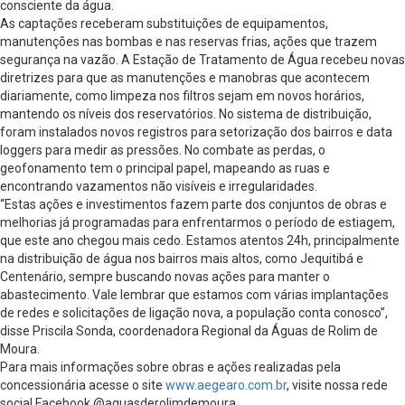
consciente da água.
As captações receberam substituições de equipamentos,
manutenções nas bombas e nas reservas frias, ações que trazem
segurança na vazão. A Estação de Tratamento de Água recebeu novas
diretrizes para que as manutenções e manobras que acontecem
diariamente, como limpeza nos filtros sejam em novos horários,
mantendo os níveis dos reservatórios. No sistema de distribuição,
foram instalados novos registros para setorização dos bairros e data
loggers para medir as pressões. No combate as perdas, o
geofonamento tem o principal papel, mapeando as ruas e
encontrando vazamentos não visíveis e irregularidades.
“Estas ações e investimentos fazem parte dos conjuntos de obras e
melhorias já programadas para enfrentarmos o período de estiagem,
que este ano chegou mais cedo. Estamos atentos 24h, principalmente
na distribuição de água nos bairros mais altos, como Jequitibá e
Centenário, sempre buscando novas ações para manter o
abastecimento. Vale lembrar que estamos com várias implantações
de redes e solicitações de ligação nova, a população conta conosco”,
disse Priscila Sonda, coordenadora Regional da Águas de Rolim de
Moura.
Para mais informações sobre obras e ações realizadas pela
concessionária acesse o site
www.aegearo.com.br
, visite nossa rede
social Facebook @aguasderolimdemoura.