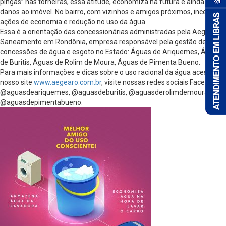
pingas” nas torneiras, essa atitude, economiza na futura e ainda evita
danos ao imóvel. No bairro, com vizinhos e amigos próximos, incentive
ações de economia e redução no uso da água.
Essa é a orientação das concessionárias administradas pela Aegea
Saneamento em Rondônia, empresa responsável pela gestão de 04
concessões de água e esgoto no Estado: Águas de Ariquemes, Águas
de Buritis, Águas de Rolim de Moura, Águas de Pimenta Bueno.
Para mais informações e dicas sobre o uso racional da água acesse
nosso site
www.aegearo.com.br
, visite nossas redes sociais Facebook
@aguasdeariquemes, @aguasdeburitis, @aguasderolimdemoura,
@aguasdepimentabueno.