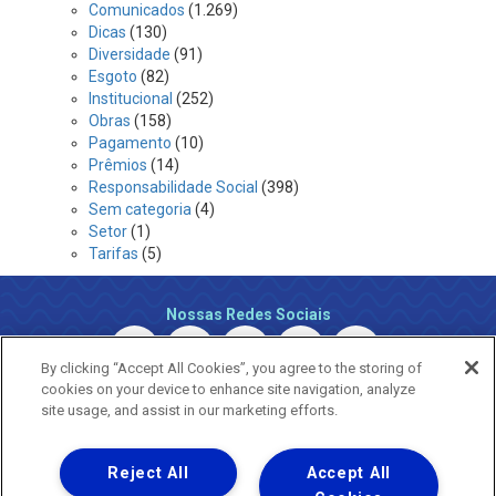
Comunicados
(1.269)
Dicas
(130)
Diversidade
(91)
Esgoto
(82)
Institucional
(252)
Obras
(158)
Pagamento
(10)
Prêmios
(14)
Responsabilidade Social
(398)
Sem categoria
(4)
Setor
(1)
Tarifas
(5)
Nossas Redes Sociais
By clicking “Accept All Cookies”, you agree to the storing of
cookies on your device to enhance site navigation, analyze
site usage, and assist in our marketing efforts.
Reject All
Accept All
Uma empresa
Copyright © 2026 - Todos os Direitos Reservados.