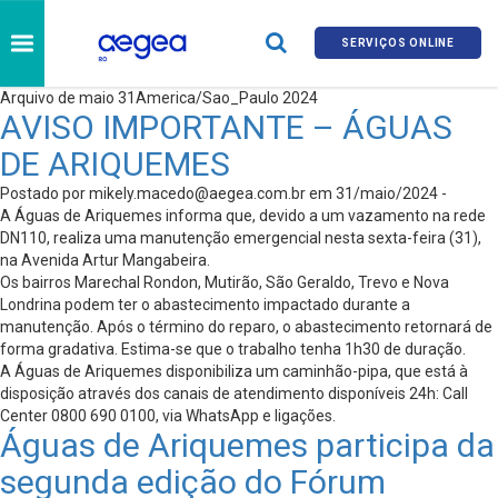
SERVIÇOS ONLINE
Arquivo de maio 31America/Sao_Paulo 2024
AVISO IMPORTANTE – ÁGUAS
DE ARIQUEMES
Postado por
mikely.macedo@aegea.com.br
em 31/maio/2024 -
A Águas de Ariquemes informa que, devido a um vazamento na rede
DN110, realiza uma manutenção emergencial nesta sexta-feira (31),
na Avenida Artur Mangabeira.
Os bairros Marechal Rondon, Mutirão, São Geraldo, Trevo e Nova
Londrina podem ter o abastecimento impactado durante a
manutenção. Após o término do reparo, o abastecimento retornará de
forma gradativa. Estima-se que o trabalho tenha 1h30 de duração.
A Águas de Ariquemes disponibiliza um caminhão-pipa, que está à
disposição através dos canais de atendimento disponíveis 24h: Call
Center 0800 690 0100, via WhatsApp e ligações.
Águas de Ariquemes participa da
segunda edição do Fórum