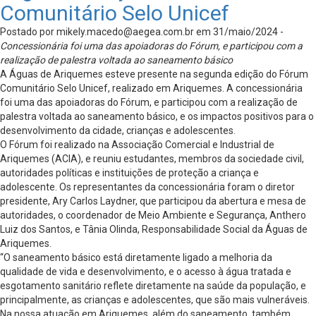
Comunitário Selo Unicef
Postado por
mikely.macedo@aegea.com.br
em 31/maio/2024 -
Concessionária foi uma das apoiadoras do Fórum, e participou com a
realização de palestra voltada ao saneamento básico
A Águas de Ariquemes esteve presente na segunda edição do Fórum
Comunitário Selo Unicef, realizado em Ariquemes. A concessionária
foi uma das apoiadoras do Fórum, e participou com a realização de
palestra voltada ao saneamento básico, e os impactos positivos para o
desenvolvimento da cidade, crianças e adolescentes.
O Fórum foi realizado na Associação Comercial e Industrial de
Ariquemes (ACIA), e reuniu estudantes, membros da sociedade civil,
autoridades políticas e instituições de proteção a criança e
adolescente. Os representantes da concessionária foram o diretor
presidente, Ary Carlos Laydner, que participou da abertura e mesa de
autoridades, o coordenador de Meio Ambiente e Segurança, Anthero
Luiz dos Santos, e Tânia Olinda, Responsabilidade Social da Águas de
Ariquemes.
“O saneamento básico está diretamente ligado a melhoria da
qualidade de vida e desenvolvimento, e o acesso à água tratada e
esgotamento sanitário reflete diretamente na saúde da população, e
principalmente, as crianças e adolescentes, que são mais vulneráveis.
Na nossa atuação em Ariquemes, além do saneamento, também