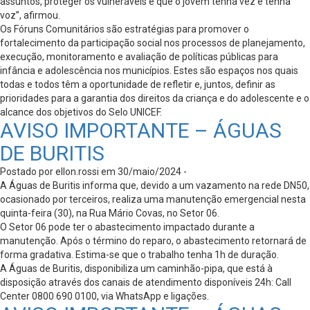
assuntos, proteger os vulneráveis e que o jovem tenha vez e tenha
voz”, afirmou.
Os Fóruns Comunitários são estratégias para promover o
fortalecimento da participação social nos processos de planejamento,
execução, monitoramento e avaliação de políticas públicas para
infância e adolescência nos municípios. Estes são espaços nos quais
todas e todos têm a oportunidade de refletir e, juntos, definir as
prioridades para a garantia dos direitos da criança e do adolescente e o
alcance dos objetivos do Selo UNICEF.
AVISO IMPORTANTE – ÁGUAS
DE BURITIS
Postado por ellon.rossi em 30/maio/2024 -
A Águas de Buritis informa que, devido a um vazamento na rede DN50,
ocasionado por terceiros, realiza uma manutenção emergencial nesta
quinta-feira (30), na Rua Mário Covas, no Setor 06.
O Setor 06 pode ter o abastecimento impactado durante a
manutenção. Após o término do reparo, o abastecimento retornará de
forma gradativa. Estima-se que o trabalho tenha 1h de duração.
A Águas de Buritis, disponibiliza um caminhão-pipa, que está à
disposição através dos canais de atendimento disponíveis 24h: Call
Center 0800 690 0100, via WhatsApp e ligações.