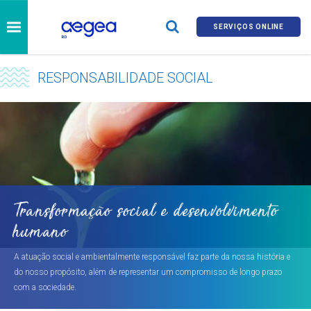
SERVIÇOS ONLINE
RESPONSABILIDADE SOCIAL
Transformação social e desenvolvimento
humano
A atuação social e ambientalmente responsável faz parte da nossa história e
do nosso propósito, além de representar um compromisso de longo prazo
com a sociedade.