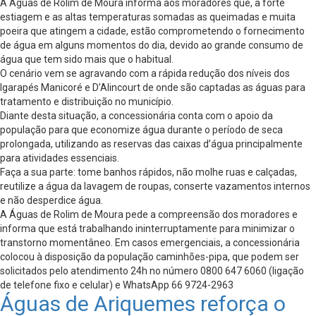
A Águas de Rolim de Moura informa aos moradores que, a forte
estiagem e as altas temperaturas somadas as queimadas e muita
poeira que atingem a cidade, estão comprometendo o fornecimento
de água em alguns momentos do dia, devido ao grande consumo de
água que tem sido mais que o habitual.
O cenário vem se agravando com a rápida redução dos níveis dos
Igarapés Manicoré e D’Alincourt de onde são captadas as águas para
tratamento e distribuição no município.
Diante desta situação, a concessionária conta com o apoio da
população para que economize água durante o período de seca
prolongada, utilizando as reservas das caixas d’água principalmente
para atividades essenciais.
Faça a sua parte: tome banhos rápidos, não molhe ruas e calçadas,
reutilize a água da lavagem de roupas, conserte vazamentos internos
e não desperdice água.
A Águas de Rolim de Moura pede a compreensão dos moradores e
informa que está trabalhando ininterruptamente para minimizar o
transtorno momentâneo. Em casos emergenciais, a concessionária
colocou à disposição da população caminhões-pipa, que podem ser
solicitados pelo atendimento 24h no número 0800 647 6060 (ligação
de telefone fixo e celular) e WhatsApp 66 9724-2963
Águas de Ariquemes reforça o