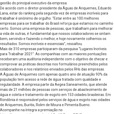
gestão do principal executivo da empresa.
De acordo com o diretor-presidente da Águas de Ariquemes, Eduardo
Lana, estar do ranking pela segunda vez de empresas incríveis para
trabalhar é sinônimo de orgulho. “Estar entre as 100 melhores
empresas para se trabalhar do Brasil reforça que estamos no caminho
certo. Somos uma empresa de pessoas, que trabalham para melhorar
a vida de outras, é fundamental que nossos colaboradores se sintam
bem, servindo e fazendo o melhor, e hoje novamente colhemos os
resultados. Somos incríveis e essenciais”, ressaltou.
Mais de 310 empresas participaram da pesquisa “Lugares Incríveis
para Trabalhar 2021”. As companhias com as maiores pontuações
receberam uma auditoria independente com o objetivo de checar e
comprovar as práticas descritas nos formulários preenchidos pelos
colaboradores e nos relatórios enviados pelos RHs das empresas.
A Águas de Ariquemes com apenas quatro ano de atuação 93% da
população tem acesso a rede de água tratada com qualidade e
regularidade. A empresa parte da Aegea Saneamento, que atende
mais de 21 milhões de pessoas com serviços de abastecimento de
água e coleta e tratamento de esgoto em 153 cidades brasileiras. Em
Rondônia é responsável pelos serviços de água e esgoto nas cidades
de Ariquemes, Buritis, Rolim de Moura e Pimenta Bueno.
Acompanhe na íntegra a premiação no