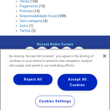
Obras
(158)
Pagamento
(10)
Prêmios
(14)
Responsabilidade Social
(398)
Sem categoria
(4)
Setor
(1)
Tarifas
(5)
Nossas Redes Sociais
By clicking “Accept All Cookies”, you agree to the storing of
cookies on your device to enhance site navigation, analyze
site usage, and assist in our marketing efforts.
Reject All
Accept All
Uma empresa
Copyright © 2026 - Todos os Direitos Reservados.
Cookies
Nossa natureza movimenta a vida
Termos Gerais de Uso de Sites e Aplicativos
Cookies Settings
Política de Privacidade e Proteção de Dados