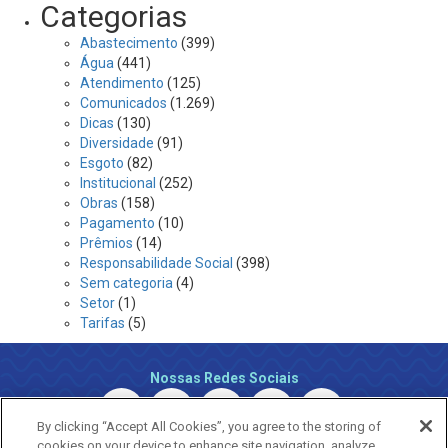
Categorias
Abastecimento
(399)
Água
(441)
Atendimento
(125)
Comunicados
(1.269)
Dicas
(130)
Diversidade
(91)
Esgoto
(82)
Institucional
(252)
Obras
(158)
Pagamento
(10)
Prêmios
(14)
Responsabilidade Social
(398)
Sem categoria
(4)
Setor
(1)
Tarifas
(5)
Nossas Redes Sociais
By clicking “Accept All Cookies”, you agree to the storing of
cookies on your device to enhance site navigation, analyze