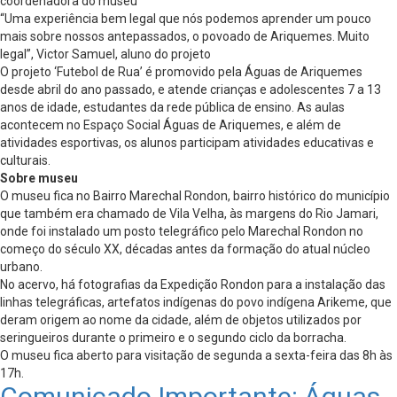
coordenadora do museu
“Uma experiência bem legal que nós podemos aprender um pouco
mais sobre nossos antepassados, o povoado de Ariquemes. Muito
legal”, Victor Samuel, aluno do projeto
O projeto ‘Futebol de Rua’ é promovido pela Águas de Ariquemes
desde abril do ano passado, e atende crianças e adolescentes 7 a 13
anos de idade, estudantes da rede pública de ensino. As aulas
acontecem no Espaço Social Águas de Ariquemes, e além de
atividades esportivas, os alunos participam atividades educativas e
culturais.
Sobre museu
O museu fica no Bairro Marechal Rondon, bairro histórico do município
que também era chamado de Vila Velha, às margens do Rio Jamari,
onde foi instalado um posto telegráfico pelo Marechal Rondon no
começo do século XX, décadas antes da formação do atual núcleo
urbano.
No acervo, há fotografias da Expedição Rondon para a instalação das
linhas telegráficas, artefatos indígenas do povo indígena Arikeme, que
deram origem ao nome da cidade, além de objetos utilizados por
seringueiros durante o primeiro e o segundo ciclo da borracha.
O museu fica aberto para visitação de segunda a sexta-feira das 8h às
17h.
Comunicado Importante: Águas