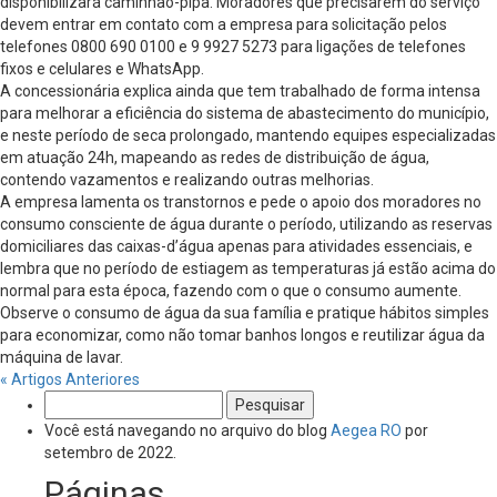
disponibilizará caminhão-pipa. Moradores que precisarem do serviço
devem entrar em contato com a empresa para solicitação pelos
telefones 0800 690 0100 e 9 9927 5273 para ligações de telefones
fixos e celulares e WhatsApp.
A concessionária explica ainda que tem trabalhado de forma intensa
para melhorar a eficiência do sistema de abastecimento do município,
e neste período de seca prolongado, mantendo equipes especializadas
em atuação 24h, mapeando as redes de distribuição de água,
contendo vazamentos e realizando outras melhorias.
A empresa lamenta os transtornos e pede o apoio dos moradores no
consumo consciente de água durante o período, utilizando as reservas
domiciliares das caixas-d’água apenas para atividades essenciais, e
lembra que no período de estiagem as temperaturas já estão acima do
normal para esta época, fazendo com o que o consumo aumente.
Observe o consumo de água da sua família e pratique hábitos simples
para economizar, como não tomar banhos longos e reutilizar água da
máquina de lavar.
« Artigos Anteriores
Pesquisar
por:
Você está navegando no arquivo do blog
Aegea RO
por
setembro de 2022.
Páginas