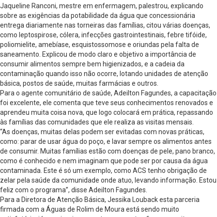
Jaqueline Ranconi, mestre em enfermagem, palestrou, explicando
sobre as exigências da potabilidade da água que concessionária
entrega diariamente nas torneiras das famílias, citou várias doenças,
como leptospirose, cólera, infecções gastrointestinais, febre tifóide,
poliomielite, amebíase, esquistossomose e oriundas pela falta de
saneamento. Explicou de modo claro e objetivo a importância de
consumir alimentos sempre bem higienizados, e a cadeia da
contaminação quando isso não ocorre, lotando unidades de atenção
básica, postos de saúde, muitas farmácias e outros.
Para o agente comunitário de saúde, Adeilton Fagundes, a capacitação
foi excelente, ele comenta que teve seus conhecimentos renovados e
aprendeu muita coisa nova, que logo colocará em prática, repassando
às famílias das comunidades que ele realiza as visitas mensais.
“As doenças, muitas delas podem ser evitadas com novas práticas,
como: parar de usar água do poço, e lavar sempre os alimentos antes
de consumir. Muitas famílias estão com doenças de pele, pano branco,
como é conhecido e nem imaginam que pode ser por causa da água
contaminada. Este é só um exemplo, como ACS tenho obrigação de
zelar pela saúde da comunidade onde atuo, levando informação. Estou
feliz com o programa”, disse Adeilton Fagundes.
Para a Diretora de Atenção Básica, Jessika Louback esta parceria
firmada com a Águas de Rolim de Moura está sendo muito