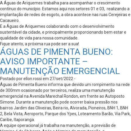
A Águas de Ariquemes trabalha para acompanhar o crescimento
contínuo do município. Estamos aqui nos setores 01 e 03, realizando a
implantação de redes de esgoto, a obra acontece nas ruas Cerejeiras e
Cacaueiro.
E a Águas de Ariquemes colaborando com o desenvolvimento
sustentável da cidade, e principalmente proporcionando bem estar e
qualidade de vida para nossa comunidade.
Fique atento, a próxima rua pode ser a sua!
ÁGUAS DE PIMENTA BUENO:
AVISO IMPORTANTE –
MANUTENÇÃO EMERGENCIAL
Postado por ellon.rossi em 27/set/2022 -
Águas de Pimenta Bueno informa que devido um rompimento na rede
de 300mm ocasionado por terceiros, realiza uma manutenção
emergencial na Avenida Marechal Rondon, em frente ao Autoposto
Simone. Durante a manutenção pode ocorrer baixa pressão nos
bairros Jardim das Oliveiras, Beira rio, Alvorada, Pioneiros, BNH 1, BNH
2, Bela Vista, Aeroporto, Parque dos Ypes, Loteamento Barão, Via Park,
Caribe, Itaporanga.
A equipe operacional já trabalha na manutenção, a previsão de