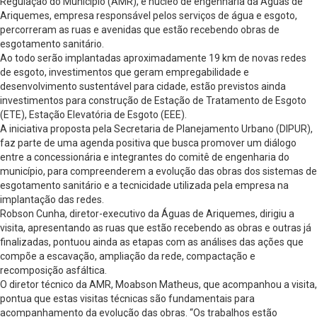
Regulação do Município (AMR), e núcleo de engenharia da Águas de
Ariquemes, empresa responsável pelos serviços de água e esgoto,
percorreram as ruas e avenidas que estão recebendo obras de
esgotamento sanitário.
Ao todo serão implantadas aproximadamente 19 km de novas redes
de esgoto, investimentos que geram empregabilidade e
desenvolvimento sustentável para cidade, estão previstos ainda
investimentos para construção de Estação de Tratamento de Esgoto
(ETE), Estação Elevatória de Esgoto (EEE).
A iniciativa proposta pela Secretaria de Planejamento Urbano (DIPUR),
faz parte de uma agenda positiva que busca promover um diálogo
entre a concessionária e integrantes do comitê de engenharia do
município, para compreenderem a evolução das obras dos sistemas de
esgotamento sanitário e a tecnicidade utilizada pela empresa na
implantação das redes.
Robson Cunha, diretor-executivo da Águas de Ariquemes, dirigiu a
visita, apresentando as ruas que estão recebendo as obras e outras já
finalizadas, pontuou ainda as etapas com as análises das ações que
compõe a escavação, ampliação da rede, compactação e
recomposição asfáltica.
O diretor técnico da AMR, Moabson Matheus, que acompanhou a visita,
pontua que estas visitas técnicas são fundamentais para
acompanhamento da evolução das obras. “Os trabalhos estão