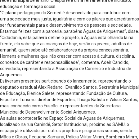
rede municipal de ensino. O esporte é uma ferramenta de inclusão,
educação e formação social.
“O plano pedagógico da Semed é desenvolvido para contribuir com
uma sociedade mais justa, igualitária e com os pilares que acreditamos
ser fundamentais para o desenvolvimento de pessoas e sociedade.
Estamos felizes com a parceria, parabéns Águas de Ariquemes”, disse.
“Cidadania, esta palavra define o projeto, a Águas está olhando lá na
frente, ela sabe que as crianças de hoje, serão os jovens, adultos de
amanhã, quem sabe até colaboradores da própria concessionária.
Homens e mulheres que irão crescer com acesso à cultura, disciplina,
conceitos de caráter e responsabilidade”, comenta, Adeir Candido,
convidado, representando a Associação de Comercio e Industria de
Ariquemes.
Estiveram presentes participando do lançamento, representando o
deputado estadual Alex Redano, Evanildo Santos, Secretária Municipal
de Educação, Elenice Salete, representando Fundação de Cultura,
Esporte e Turismo, diretor de Esportes, Thiago Batista e Wilson Santos,
mais conhecido como Fuscão, e representantes da Secretaria
Municipal do Desenvolvimento Social Ariquemes.
As aulas acontecerão no Espaço Social da Águas de Ariquemes,
localizado na rua Canindé, Setor Institucional, próximo ao SAMU, o
espaço já é utilizado por outros projetos e programas sociais, sendo
Mãos e Obras, Pequeno Samurai, Polícia Militar Mirim, Bombeiro Mirim,