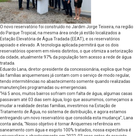
O novo reservatório foi construído no Jardim Jorge Teixeira, na região
do Parque Tropical, na mesma área onde já estão localizados a
Estação Elevatória de Água Tradada (EEAT), e os reservatórios
apoiado e elevado. A tecnologia aplicada permitirá que os dois
reservatórios operem em níveis distintos, o que otimiza a setorização
da cidade, atualmente 97% da população tem acesso a rede de água
tratada.
Eduardo Lana, diretor-presidente da concessionária, explica que hoje
às famílias ariquemenses já contam com o serviço de modo regular,
tendo intermitências no abastecimento somente quando realizadas
manutenções programadas ou emergenciais.
“Há 5 anos, muitos bairros sofriam com falta de água, algumas casas
passavam até 03 dias sem água, logo que assumimos, começamos a
mudar a realidade destas famílias, investimos na Estação de
Tratamento de Água, no sistema de distribuição, e agora estamos
entregando um novo reservatório que consolida esta mudança”, Lana
conta ainda, “Nosso objetivo é tornar Ariquemes referência em
saneamento com água e esgoto 100% tratados, nossa expectativa é
universalizar o abastecimento em 2022, 03 anos antes do previsto,