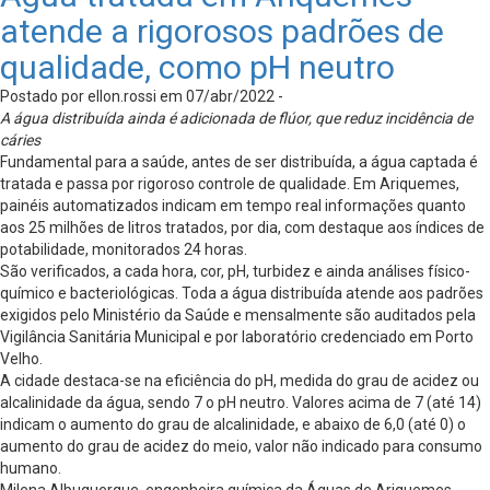
atende a rigorosos padrões de
qualidade, como pH neutro
Postado por ellon.rossi em 07/abr/2022 -
A água distribuída ainda é adicionada de flúor, que reduz incidência de
cáries
Fundamental para a saúde, antes de ser distribuída, a água captada é
tratada e passa por rigoroso controle de qualidade. Em Ariquemes,
painéis automatizados indicam em tempo real informações quanto
aos 25 milhões de litros tratados, por dia, com destaque aos índices de
potabilidade, monitorados 24 horas.
São verificados, a cada hora, cor, pH, turbidez e ainda análises físico-
químico e bacteriológicas. Toda a água distribuída atende aos padrões
exigidos pelo Ministério da Saúde e mensalmente são auditados pela
Vigilância Sanitária Municipal e por laboratório credenciado em Porto
Velho.
A cidade destaca-se na eficiência do pH, medida do grau de acidez ou
alcalinidade da água, sendo 7 o pH neutro. Valores acima de 7 (até 14)
indicam o aumento do grau de alcalinidade, e abaixo de 6,0 (até 0) o
aumento do grau de acidez do meio, valor não indicado para consumo
humano.
Milena Albuquerque, engenheira química da Águas de Ariquemes,