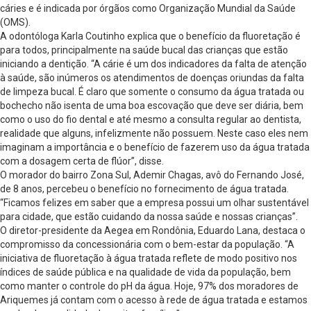
cáries e é indicada por órgãos como Organização Mundial da Saúde
(OMS).
A odontóloga Karla Coutinho explica que o benefício da fluoretação é
para todos, principalmente na saúde bucal das crianças que estão
iniciando a dentição. “A cárie é um dos indicadores da falta de atenção
à saúde, são inúmeros os atendimentos de doenças oriundas da falta
de limpeza bucal. É claro que somente o consumo da água tratada ou
bochecho não isenta de uma boa escovação que deve ser diária, bem
como o uso do fio dental e até mesmo a consulta regular ao dentista,
realidade que alguns, infelizmente não possuem. Neste caso eles nem
imaginam a importância e o benefício de fazerem uso da água tratada
com a dosagem certa de flúor”, disse.
O morador do bairro Zona Sul, Ademir Chagas, avô do Fernando José,
de 8 anos, percebeu o benefício no fornecimento de água tratada.
“Ficamos felizes em saber que a empresa possui um olhar sustentável
para cidade, que estão cuidando da nossa saúde e nossas crianças”.
O diretor-presidente da Aegea em Rondônia, Eduardo Lana, destaca o
compromisso da concessionária com o bem-estar da população. “A
iniciativa de fluoretação à água tratada reflete de modo positivo nos
índices de saúde pública e na qualidade de vida da população, bem
como manter o controle do pH da água. Hoje, 97% dos moradores de
Ariquemes já contam com o acesso à rede de água tratada e estamos