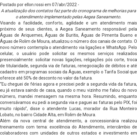
Postado por ellon.rossi em 07/abr/2022 -
A atualização dos contatos faz parte do cronograma de melhorias para
o atendimento implementado pelas Aegea Saneamento.
Visando a facilidade, conforto, agilidade e um atendimento mais
próximo de seus clientes, a Aegea Saneamento responsável pela
Águas de Ariquemes, Águas de Buritis, Águas de Pimenta Bueno e
Águas de Rolim de Moura, atualizou o número dos canais de contato. O
novo número contempla o atendimento via ligações e WhatsApp. Pelo
celular, o usuário pode solicitar os mesmos serviços realizados
presencialmente: solicitar novas ligações, religações pós corte, troca
de titularidade, segunda via de faturas, renegociação de débitos e até
cadastro em programas sociais da Águas, exemplo o Tarifa Social que
oferece até 50% de desconto no valor da fatura.
“Eu cheguei de férias agora e precisei pedir a segunda vida da fatura,
eu já estava saindo de casa, quando o meu vizinho me falou do novo
número, mandei mensagem na mesma hora. Resumindo, enquanto
conversávamos eu pedi a segunda via e paguei as faturas pelo PIX, foi
muito rápido”, disse o atendente Lucas, morador da Rua Monteiro
Lobato, no bairro Cidade Alta, em Rolim de Moura.
Além da nova central de atendimento, a concessionária realizou
treinamento com tema: excelência do Atendimento, intercâmbio de
colaboradores com unidades de outros estados e investimento em