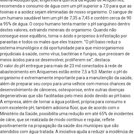
recomenda o consumo de água com um pH superior a 7,0 para que as
toxinas e a acidez sejam eliminadas de nosso organismo. O sangue de
um humano saudável tem um pH de 7,35 a 7,45 e contém cerca de 90
a 95% de água. O corpo humano tenta manter o pH sanguíneo dentro
destes valores, extraindo minerais do organismo. Quando não
consegue esse equilíbrio, torna-o ácido e propenso à infestação por
parasitas e todos os males que eles trazem. “O pH baixo reduz o
sistema imunológico e dá oportunidade para que microrganismos
prejudiciais à saúde, como vírus, bactérias e fungos, que precisam de
meios ácidos para se desenvolver, proliferem-se”, destaca.
O valor do pH entregue para mais de 23 mil conectados à rede de
abastecimento em Ariquemes estão entre 7,5 a 9,0. Manter o pH do
organismo é extremamente importante para a manutenção da saúde,
além de preparar seu corpo para uma velhice com menos chances de
desenvolvimento de cânceres, osteoporose, entre outras doenças
degenerativas que são facilitadas pelo meio ácido devido ao pH baixo.
A empresa, além de tornar a água potável, própria para consumo e
com excelente pH, também adiciona flúor, que de acordo com o
Ministério da Saúde, possibilita uma redução em até 65% de incidentes
de cárie, que se realizada de modo contínuo e regular, reflete
positivamente na propagação da saúde dos munícipes que são
atendidos com água tratada. A iniciativa ajuda a reduzir a incidência de