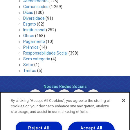
Atendimento
(125)
Comunicados
(1.269)
Dicas
(130)
Diversidade
(91)
Esgoto
(82)
Institucional
(252)
Obras
(158)
Pagamento
(10)
Prêmios
(14)
Responsabilidade Social
(398)
Sem categoria
(4)
Setor
(1)
Tarifas
(5)
Nossas Redes Sociais
By clicking “Accept All Cookies”, you agree to the storing of
cookies on your device to enhance site navigation, analyze
site usage, and assist in our marketing efforts.
Reject All
Accept All