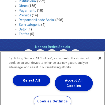
Institucional
(252)
Obras
(158)
Pagamento
(10)
Prêmios
(14)
Responsabilidade Social
(398)
Sem categoria
(4)
Setor
(1)
Tarifas
(5)
Nossas Redes Sociais
By clicking “Accept All Cookies”, you agree to the storing of
cookies on your device to enhance site navigation, analyze
site usage, and assist in our marketing efforts.
Reject All
Accept All
Uma empresa
Copyright © 2026 - Todos os Direitos Reservados.
Cookies
Nossa natureza movimenta a vida
Termos Gerais de Uso de Sites e Aplicativos
Cookies Settings
Política de Privacidade e Proteção de Dados