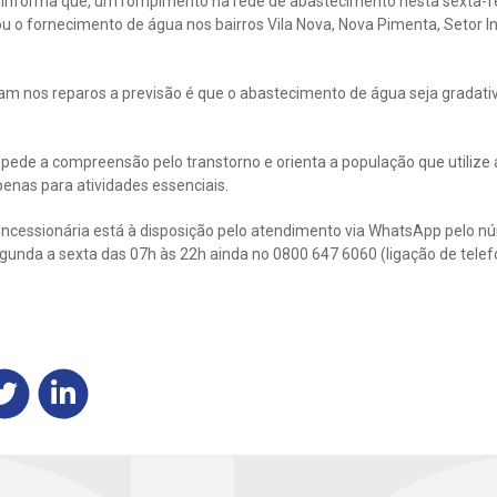
nforma que, um rompimento na rede de abastecimento nesta sexta-fei
ou o fornecimento de água nos bairros Vila Nova, Nova Pimenta, Setor In
am nos reparos a previsão é que o abastecimento de água seja gradat
ede a compreensão pelo transtorno e orienta a população que utilize 
penas para atividades essenciais.
ncessionária está à disposição pelo atendimento via WhatsApp pelo 
nda a sexta das 07h às 22h ainda no 0800 647 6060 (ligação de telefon