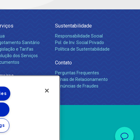
rviços
Sustentabilidade
ua
Responsabilidade Social
gotamento Sanitário
Pol. de Inv. Social Privado
islação e Tarifas
Política de Sustentabilidade
olução dos Serviços
cumentos
Contato
Perguntas Frequentes
rreiras
Canais de Relacionamento
Denúncias de Fraudes
ies
gs