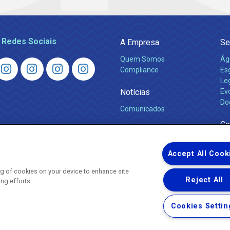
 Redes Sociais
A Empresa
Se
Quem Somos
Ág
Compliance
Es
Leg
Notícias
Ev
Do
Comunicados
Ca
Accept All Cook
ing of cookies on your device to enhance site
Reject All
ing efforts.
Uma empresa
Copyright © 2026 - Todos os Direitos Reservados.
Cookies Settin
Nossa natureza movimenta a vida
Termos Gerais de Uso de Sites e Aplicativos