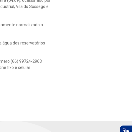
ra (04.09), ocasionado por
dustrial, Vila do Sossego e
ivamente normalizado a
a água dos reservatórios
número (66) 99724-2963
e fixo e celular