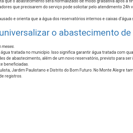
lta que o abastecimento será normalizado de modo gradativa após a fin
radores que precisarem do serviço pode solicitar pelo atendimento 2
ado e orienta que a água dos reservatórios internos e caixas d’água s
 universalizar o abastecimento d
s meses.
gua tratada no município. Isso significa garantir água tratada com qu
des de abastecimento, além de um novo reservatório, previsto para se
te beneficiadas.
ulista, Jardim Paulistano e Distrito do Bom Futuro. No Monte Alegre 
de registros.