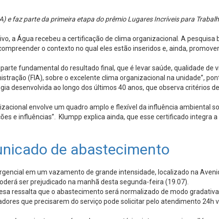
A) e faz parte da primeira etapa do prêmio Lugares Incríveis para Trabal
, a Água recebeu a certificação de clima organizacional. A pesquisa 
 compreender o contexto no qual eles estão inseridos e, ainda, promov
parte fundamental do resultado final, que é levar saúde, qualidade de
istração (FIA), sobre o excelente clima organizacional na unidade”, po
a desenvolvida ao longo dos últimos 40 anos, que observa critérios de 
nizacional envolve um quadro amplo e flexível da influência ambiental s
es e influências”. Klumpp explica ainda, que esse certificado integra a
unicado de abastecimento
ncial em um vazamento de grande intensidade, localizado na Avenida
 poderá ser prejudicado na manhã desta segunda-feira (19.07).
esa ressalta que o abastecimento será normalizado de modo gradativa
radores que precisarem do serviço pode solicitar pelo atendimento 2