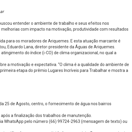
har
buscou entender o ambiente de trabalho e seus efeitos nos
er melhorias com impacto na motivação, produtividade com resultados
 vida para os moradores de Ariquemes. E esta atuação marcante é
ntou, Eduardo Lana, diretor-presidente da Águas de Ariquemes.
atingimento do índice (i-CO) de clima organizacional, no qual a
obre a motivação e expectativa. “O clima é a qualidade do ambiente de
 primeira etapa do prêmio Lugares Incríveis para Trabalhar e mostra a
 25 de Agosto, centro, o fornecimento de água nos bairros
 após a finalização dos trabalhos de manutenção.
4h via WhatsApp pelo número (66) 99724-2963 (mensagem de texto) ou