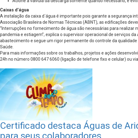
Acione a válvula da descarga somente quando necessário, e evit
Caixas d’água
A instalação da caixa d´água é importante pois garante a segurança i
Associação Brasileira de Normas Técnicas (ABNT), as edificações dev
“Interrupções no fornecimento de água são necessárias para realizar 
pandemia e estiagem”, explica o supervisor operacional de serviços d
abastecimento e segue um rigor permanente do controle da qualidade d
Saúde.
Para mais informações sobre os trabalhos, projetos e ações desenvol
24h no número 0800 647 6060 (ligação de telefone fixo e celular) ou 
Certificado destaca Águas de Ar
para seus colaboradores