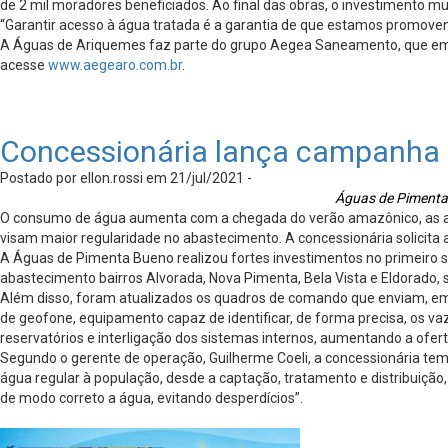
de 2 mil moradores beneficiados. Ao final das obras, o investimento mu
“Garantir acesso à água tratada é a garantia de que estamos promovend
A Águas de Ariquemes faz parte do grupo Aegea Saneamento, que em R
acesse
www.aegearo.com.br
.
Concessionária lança campanha 
Postado por ellon.rossi em 21/jul/2021 -
Águas de Pimenta 
O consumo de água aumenta com a chegada do verão amazônico, as al
visam maior regularidade no abastecimento. A concessionária solicita
A Águas de Pimenta Bueno realizou fortes investimentos no primeiro s
abastecimento bairros Alvorada, Nova Pimenta, Bela Vista e Eldorado, s
Além disso, foram atualizados os quadros de comando que enviam, em t
de geofone, equipamento capaz de identificar, de forma precisa, os v
reservatórios e interligação dos sistemas internos, aumentando a ofe
Segundo o gerente de operação, Guilherme Coeli, a concessionária tem
água regular à população, desde a captação, tratamento e distribuição
de modo correto a água, evitando desperdícios”.