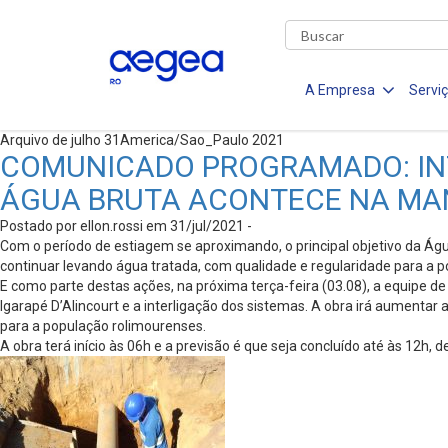
A Empresa
Servi
Arquivo de julho 31America/Sao_Paulo 2021
COMUNICADO PROGRAMADO: INT
ÁGUA BRUTA ACONTECE NA MANH
Postado por ellon.rossi em 31/jul/2021 -
Com o período de estiagem se aproximando, o principal objetivo da Ág
continuar levando água tratada, com qualidade e regularidade para a p
E como parte destas ações, na próxima terça-feira (03.08), a equipe d
Igarapé D’Alincourt e a interligação dos sistemas. A obra irá aument
para a população rolimourenses.
A obra terá início às 06h e a previsão é que seja concluído até às 12h,