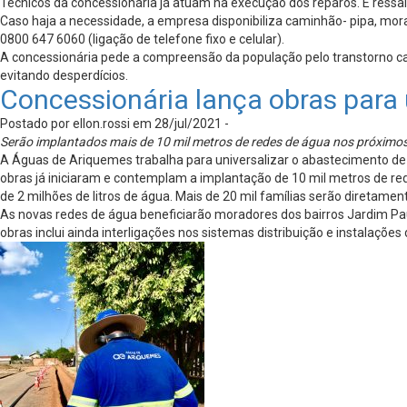
Técnicos da concessionária já atuam na execução dos reparos. E ressa
Caso haja a necessidade, a empresa disponibiliza caminhão- pipa, mo
0800 647 6060 (ligação de telefone fixo e celular).
A concessionária pede a compreensão da população pelo transtorno caus
evitando desperdícios.
Concessionária lança obras para
Postado por ellon.rossi em 28/jul/2021 -
Serão implantados mais de 10 mil metros de redes de água nos próximo
A Águas de Ariquemes trabalha para universalizar o abastecimento de á
obras já iniciaram e contemplam a implantação de 10 mil metros de re
de 2 milhões de litros de água. Mais de 20 mil famílias serão diretamen
As novas redes de água beneficiarão moradores dos bairros Jardim Pa
obras inclui ainda interligações nos sistemas distribuição e instalações 