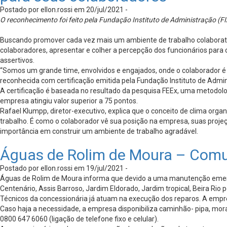
Postado por ellon.rossi em 20/jul/2021 -
O reconhecimento foi feito pela Fundação Instituto de Administração (FI
Buscando promover cada vez mais um ambiente de trabalho colaborativo
colaboradores, apresentar e colher a percepção dos funcionários para
assertivos.
“Somos um grande time, envolvidos e engajados, onde o colaborador é 
reconhecida com certificação emitida pela Fundação Instituto de Admin
A certificação é baseada no resultado da pesquisa FEEx, uma metodologi
empresa atingiu valor superior a 75 pontos.
Rafael Klumpp, diretor-executivo, explica que o conceito de clima orga
trabalho. É como o colaborador vê sua posição na empresa, suas projeçõ
importância em construir um ambiente de trabalho agradável.
Águas de Rolim de Moura – Com
Postado por ellon.rossi em 19/jul/2021 -
Águas de Rolim de Moura informa que devido a uma manutenção emerge
Centenário, Assis Barroso, Jardim Eldorado, Jardim tropical, Beira Rio
Técnicos da concessionária já atuam na execução dos reparos. A empr
Caso haja a necessidade, a empresa disponibiliza caminhão- pipa, mo
0800 647 6060 (ligação de telefone fixo e celular).