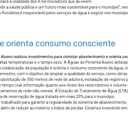
dará a realidade dos 4 mil moradores que ali vivem.
o a saúde pública e um futuro mais sustentável para o município”, ress
ondônia é responsável pelos serviços de água e esgoto nos município
e orienta consumo consciente
Bueno realizou investimentos para otimizar abastecimento e orienta uso
tas temperaturas e o tempo seco. A Águas de Pimenta Bueno antecipo
 a colaboração da população e orienta o consumo consciente da água, 
emestre, com o objetivo de ampliar a qualidade do serviço, como obras
ubstituição de 300 metros de rede de adutora, instalação de registros 
empo real, informação quanto aos níveis dos reservatórios e volume d
azamentos de rede não visíveis. A Estação de Tratamento de Água (ETA
rta de reservação de água tratada em mais 20% para o município.
 trabalhado para garantir a regularidade do sistema de abastecimento
, além de reduzir ao máximo o índice de perdas. Estamos investindo em