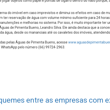
e jogar objetos como papel e pontas de cigarro dentro do vaso porque
nterna do imóvel em caso imprevistos e diminui os efeitos em caso de
em ter reservação de água com volume mínimo suficiente para 24 hora
manutenções e melhorias no sistema. Por isso, é muito importante ter
a Águas de Pimenta Bueno, Leandro Silva. Ele ainda destaca que a conc
a água, desde os mananciais até os cavaletes dos imóveis, atendendo 
vidas pelas Águas de Pimenta Bueno, acesse
www.aguasdepimentabuen
via WhatsApp pelo número (66) 99724-2963.
iquemes entre as empresas com ex