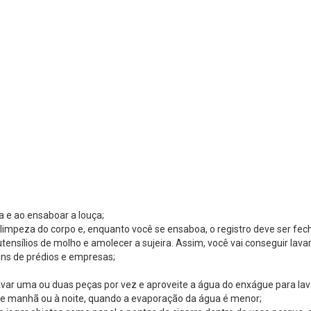
a e ao ensaboar a louça;
limpeza do corpo e, enquanto você se ensaboa, o registro deve ser fec
utensílios de molho e amolecer a sujeira. Assim, você vai conseguir lav
uns de prédios e empresas;
avar uma ou duas peças por vez e aproveite a água do enxágue para lava
r de manhã ou à noite, quando a evaporação da água é menor;