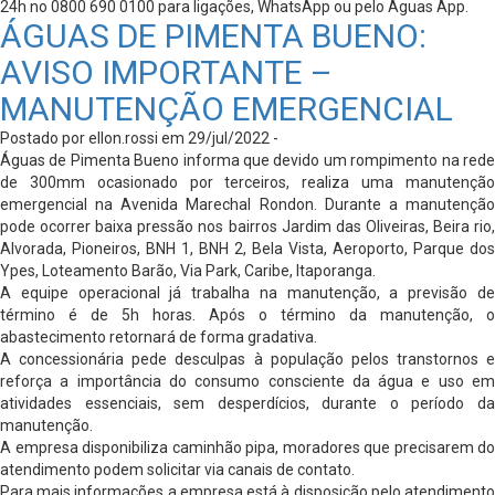
24h no 0800 690 0100 para ligações, WhatsApp ou pelo Águas App.
ÁGUAS DE PIMENTA BUENO:
AVISO IMPORTANTE –
MANUTENÇÃO EMERGENCIAL
Postado por ellon.rossi em 29/jul/2022 -
Águas de Pimenta Bueno informa que devido um rompimento na rede
de 300mm ocasionado por terceiros, realiza uma manutenção
emergencial na Avenida Marechal Rondon. Durante a manutenção
pode ocorrer baixa pressão nos bairros Jardim das Oliveiras, Beira rio,
Alvorada, Pioneiros, BNH 1, BNH 2, Bela Vista, Aeroporto, Parque dos
Ypes, Loteamento Barão, Via Park, Caribe, Itaporanga.
A equipe operacional já trabalha na manutenção, a previsão de
término é de 5h horas. Após o término da manutenção, o
abastecimento retornará de forma gradativa.
A concessionária pede desculpas à população pelos transtornos e
reforça a importância do consumo consciente da água e uso em
atividades essenciais, sem desperdícios, durante o período da
manutenção.
A empresa disponibiliza caminhão pipa, moradores que precisarem do
atendimento podem solicitar via canais de contato.
Para mais informações a empresa está à disposição pelo atendimento