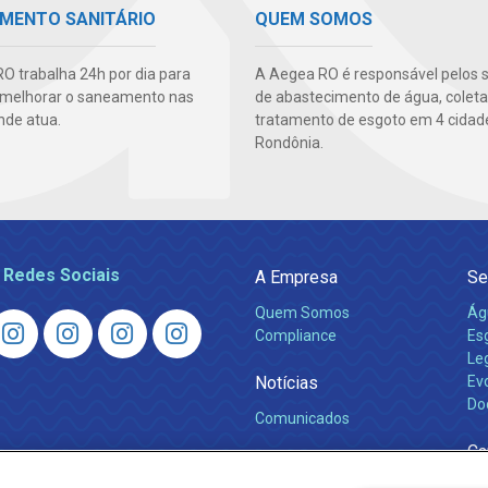
MENTO SANITÁRIO
QUEM SOMOS
O trabalha 24h por dia para
A Aegea RO é responsável pelos s
 melhorar o saneamento nas
de abastecimento de água, coleta
nde atua.
tratamento de esgoto em 4 cidad
Rondônia.
 Redes Sociais
A Empresa
Se
Quem Somos
Ág
Compliance
Es
Leg
Notícias
Ev
Do
Comunicados
Ca