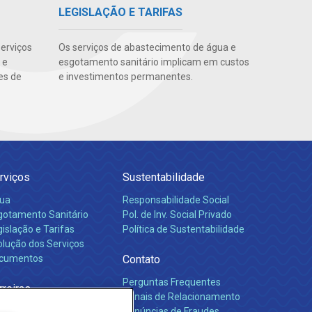
LEGISLAÇÃO E TARIFAS
erviços
Os serviços de abastecimento de água e
 e
esgotamento sanitário implicam em custos
es de
e investimentos permanentes.
rviços
Sustentabilidade
ua
Responsabilidade Social
gotamento Sanitário
Pol. de Inv. Social Privado
islação e Tarifas
Política de Sustentabilidade
olução dos Serviços
cumentos
Contato
Perguntas Frequentes
rreiras
Canais de Relacionamento
Denúncias de Fraudes