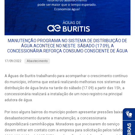
MANUTENÇÃO PROGRAMA NO SISTEMA DE DISTRIBUIÇÃO DE
ÁGUA ACONTECE NO NESTE SÁBADO (17.09), A
CONCESSIONÁRIA REFORÇA CONSUMO CONSCIENTE DE ÁGUA
Abastecimento
17/09/2022
A Águas de Buritis trabalhando para acompanhar o crescimento contínuo
do município, informa que estará realizando melhorias nos sistemas de
distribuição de água bruta na tarde do sábado (17.09) a partir das 15h, a
concessionária realizará a instalação de um novo registro na principal
adutora de água.
Por isso alguns bairros do município podem apresentar pressões baixas ou
desabastecimento durante a manutenção, a concessionaria
disponibilizará caminhão-pipa. Moradores que precisarem do serviço
devem entrar em contato com a empresa para solicitação pelos telefones