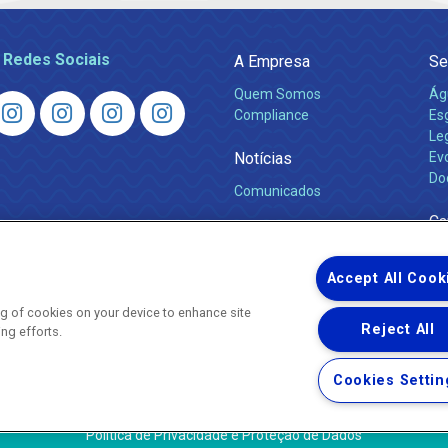
 Redes Sociais
A Empresa
Se
Quem Somos
Ág
Compliance
Es
Leg
Notícias
Ev
Do
Comunicados
Ca
Accept All Cook
ing of cookies on your device to enhance site
Reject All
ing efforts.
Uma empresa
Copyright © 2026 - Todos os Direitos Reservados.
Cookies Settin
Nossa natureza movimenta a vida
Termos Gerais de Uso de Sites e Aplicativos
Política de Privacidade e Proteção de Dados