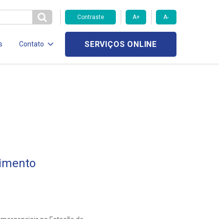
Contraste
A+
A-
SERVIÇOS ONLINE
s
Contato
imento