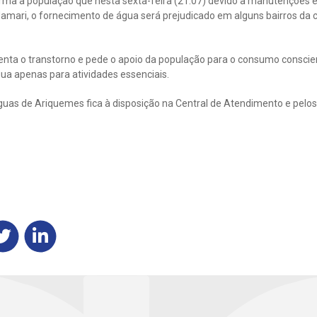
ma a população que nesta sexta-feira (21.07) devido a manutenções 
mari, o fornecimento de água será prejudicado em alguns bairros da c
ta o transtorno e pede o apoio da população para o consumo conscient
gua apenas para atividades essenciais.
uas de Ariquemes fica à disposição na Central de Atendimento e pelos