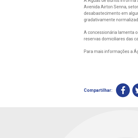
A Águas de Buritis informa
Avenida Airton Senna, seto
desabastecimento em alguns
gradativamente normalizado
A concessionária lamenta o
reservas domiciliares das c
Para mais informações a Águ
Compartilhar: