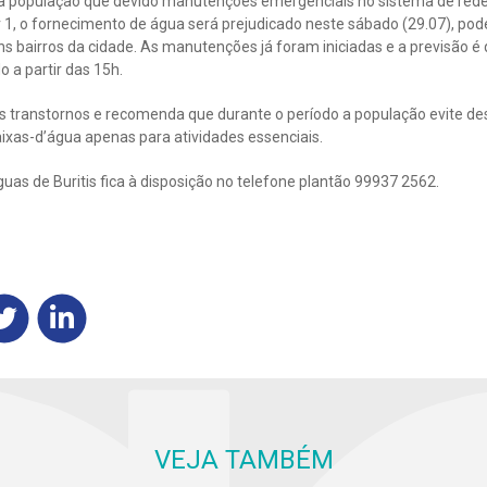
 a população que devido manutenções emergenciais no sistema de rede 
r 1, o fornecimento de água será prejudicado neste sábado (29.07), po
 bairros da cidade. As manutenções já foram iniciadas e a previsão é
 a partir das 15h.
s transtornos e recomenda que durante o período a população evite de
aixas-d’água apenas para atividades essenciais.
as de Buritis fica à disposição no telefone plantão 99937 2562.
VEJA TAMBÉM