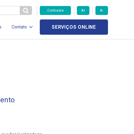
Contraste
A+
A-
SERVIÇOS ONLINE
s
Contato
mento