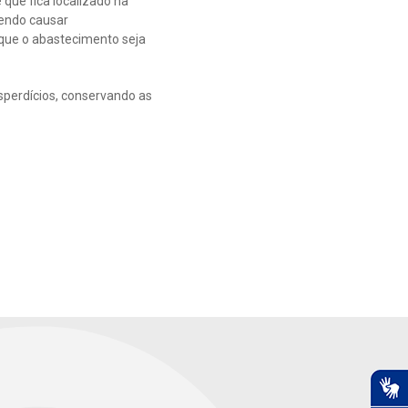
que fica localizado na
dendo causar
 que o abastecimento seja
sperdícios, conservando as