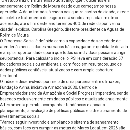
“O estudo traz uma dimensão do avanço que trouxemos em
saneamento em Rolim de Moura desde que começamos nossa
operação. A água tratada já chega aos quatro cantos da cidade, a rede
de coleta e tratamento de esgoto está sendo ampliada em ritmo
acelerado, até o fim deste ano teremos 40% de rede disponível na
cidade”, explicou Carolina Gregório, diretora-presidente da Águas de
Rolim de Moura.
O Progresso Social é definido como a capacidade da sociedade de
atender às necessidades humanas básicas, garantir qualidade de vida
e ampliar oportunidades para que todos os indivíduos possam atingir
seu potencial. Para calcular o índice, o IPS leva em consideração 57
indicadores sociais ou ambientais, com foco em resultados, uso de
dados públicos confiáveis, atualizados e com ampla cobertura
territorial.
O índice é desenvolvido por meio de uma parceria entre o Imazon,
Fundação Avina, iniciativa Amazônia 2030, Centro de
Empreendedorismo da Amazônia e Social Progress Imperative, sendo
baseado exclusivamente em dados públicos e atualizado anualmente.
A ferramenta permite acompanhar tendências e apoiar o
planejamento, a avaliação de políticas públicas e o direcionamento de
investimentos sociais.
“Vamos seguir investindo e ampliando o sistema de saneamento
básico, com foco em cumprir as metas do Marco Legal, em 2026 são