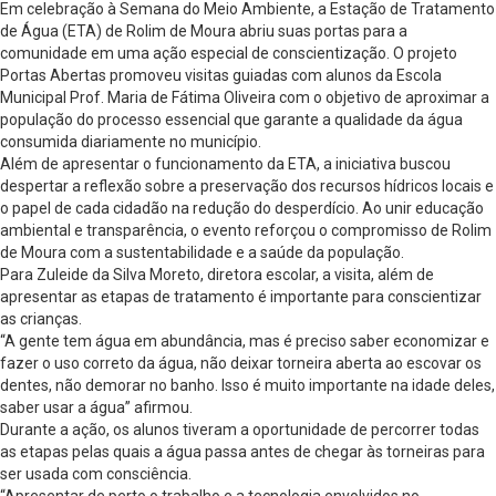
Em celebração à Semana do Meio Ambiente, a Estação de Tratamento
de Água (ETA) de Rolim de Moura abriu suas portas para a
comunidade em uma ação especial de conscientização. O projeto
Portas Abertas promoveu visitas guiadas com alunos da Escola
Municipal Prof. Maria de Fátima Oliveira com o objetivo de aproximar a
população do processo essencial que garante a qualidade da água
consumida diariamente no município.
Além de apresentar o funcionamento da ETA, a iniciativa buscou
despertar a reflexão sobre a preservação dos recursos hídricos locais e
o papel de cada cidadão na redução do desperdício. Ao unir educação
ambiental e transparência, o evento reforçou o compromisso de Rolim
de Moura com a sustentabilidade e a saúde da população.
Para Zuleide da Silva Moreto, diretora escolar, a visita, além de
apresentar as etapas de tratamento é importante para conscientizar
as crianças.
“A gente tem água em abundância, mas é preciso saber economizar e
fazer o uso correto da água, não deixar torneira aberta ao escovar os
dentes, não demorar no banho. Isso é muito importante na idade deles,
saber usar a água” afirmou.
Durante a ação, os alunos tiveram a oportunidade de percorrer todas
as etapas pelas quais a água passa antes de chegar às torneiras para
ser usada com consciência.
“Apresentar de perto o trabalho e a tecnologia envolvidos no