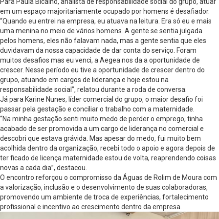
Para Paula Bicalho, analista de responsabilidade social do grupo, atuar
em um espaço majoritariamente ocupado por homens é desafiador.
“Quando eu entrei na empresa, eu atuava na leitura. Era só eu e mais
uma menina no meio de vários homens. A gente se sentia julgada
pelos homens, eles não falavam nada, mas a gente sentia que eles
duvidavam da nossa capacidade de dar conta do serviço. Foram
muitos desafios mas eu venci, a Aegea nos da a oportunidade de
crescer. Nesse período eu tive a oportunidade de crescer dentro do
grupo, atuando em cargos de liderança e hoje estou na
responsabilidade social”, relatou durante a roda de conversa.
Já para Karine Nunes, líder comercial do grupo, o maior desafio foi
passar pela gestação e conciliar o trabalho com a maternidade.
“Na minha gestação senti muito medo de perder o emprego, tinha
acabado de ser promovida a um cargo de liderança no comercial e
descobri que estava grávida. Mas apesar do medo, fui muito bem
acolhida dentro da organização, recebi todo o apoio e agora depois de
ter ficado de licença maternidade estou de volta, reaprendendo coisas
novas a cada dia”, destacou.
O encontro reforçou o compromisso da Águas de Rolim de Moura com
a valorização, inclusão e o desenvolvimento de suas colaboradoras,
promovendo um ambiente de troca de experiências, fortalecimento
profissional e incentivo ao crescimento dentro da empresa.