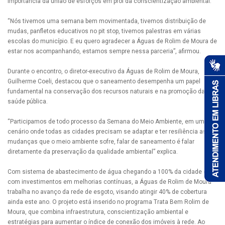
importância da união de esforços em prol da conscientização ambiental.
“Nós tivemos uma semana bem movimentada, tivemos distribuição de
mudas, panfletos educativos no pit stop, tivemos palestras em várias
escolas do município. E eu quero agradecer a Águas de Rolim de Moura de
estar nos acompanhando, estamos sempre nessa parceria”, afirmou.
Durante o encontro, o diretor-executivo da Águas de Rolim de Moura,
Guilherme Coeli, destacou que o saneamento desempenha um papel
fundamental na conservação dos recursos naturais e na promoção da
saúde pública.
“Participamos de todo processo da Semana do Meio Ambiente, em um
cenário onde todas as cidades precisam se adaptar e ter resiliência as
mudanças que o meio ambiente sofre, falar de saneamento é falar
diretamente da preservação da qualidade ambiental” explica.
Com sistema de abastecimento de água chegando a 100% da cidade e
com investimentos em melhorias contínuas, a Águas de Rolim de Moura
trabalha no avanço da rede de esgoto, visando atingir 40% de cobertura
ainda este ano. O projeto está inserido no programa Trata Bem Rolim de
Moura, que combina infraestrutura, conscientização ambiental e
estratégias para aumentar o índice de conexão dos imóveis à rede. Ao