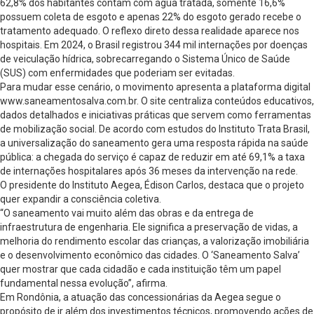
62,8% dos habitantes contam com água tratada, somente 16,6%
possuem coleta de esgoto e apenas 22% do esgoto gerado recebe o
tratamento adequado. O reflexo direto dessa realidade aparece nos
hospitais. Em 2024, o Brasil registrou 344 mil internações por doenças
de veiculação hídrica, sobrecarregando o Sistema Único de Saúde
(SUS) com enfermidades que poderiam ser evitadas.
Para mudar esse cenário, o movimento apresenta a plataforma digital
www.saneamentosalva.com.br. O site centraliza conteúdos educativos,
dados detalhados e iniciativas práticas que servem como ferramentas
de mobilização social. De acordo com estudos do Instituto Trata Brasil,
a universalização do saneamento gera uma resposta rápida na saúde
pública: a chegada do serviço é capaz de reduzir em até 69,1% a taxa
de internações hospitalares após 36 meses da intervenção na rede.
O presidente do Instituto Aegea, Édison Carlos, destaca que o projeto
quer expandir a consciência coletiva.
“O saneamento vai muito além das obras e da entrega de
infraestrutura de engenharia. Ele significa a preservação de vidas, a
melhoria do rendimento escolar das crianças, a valorização imobiliária
e o desenvolvimento econômico das cidades. O ‘Saneamento Salva’
quer mostrar que cada cidadão e cada instituição têm um papel
fundamental nessa evolução”, afirma.
Em Rondônia, a atuação das concessionárias da Aegea segue o
propósito de ir além dos investimentos técnicos, promovendo ações de