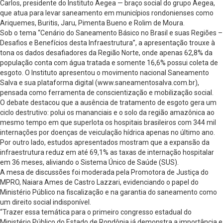
Carlos, presidente do Instituto Aegea — braço social do grupo Aegea,
que atua para levar saneamento em municípios rondonienses como
Ariquemes, Buritis, Jaru, Pimenta Bueno e Rolim de Moura.
Sob o tema “Cenário do Saneamento Básico no Brasil e suas Regiões –
Desafios e Benefícios desta Infraestrutura”, a apresentação trouxe à
tona os dados desafiadores da Região Norte, onde apenas 62,8% da
população conta com água tratada e somente 16,6% possui coleta de
esgoto. O Instituto apresentou o movimento nacional Saneamento
Salva e sua plataforma digital (www.saneamentosalva.com.br),
pensada como ferramenta de conscientização e mobilização social.
O debate destacou que a ausência de tratamento de esgoto gera um
ciclo destrutivo: polui os mananciais e o solo da região amazônica ao
mesmo tempo em que superlota os hospitais brasileiros com 344 mil
internações por doenças de veiculação hídrica apenas no último ano.
Por outro lado, estudos apresentados mostram que a expansão da
infraestrutura reduz em até 69,1% as taxas de internação hospitalar
em 36 meses, aliviando o Sistema Único de Saúde (SUS).
A mesa de discussões foi moderada pela Promotora de Justiça do
MPRO, Naiara Ames de Castro Lazzari, evidenciando o papel do
Ministério Público na fiscalização e na garantia do saneamento como
um direito social indisponível.
“Trazer essa temática para o primeiro congresso estadual do
Ministério Público do Estado de Rondônia já demonstra a importância e