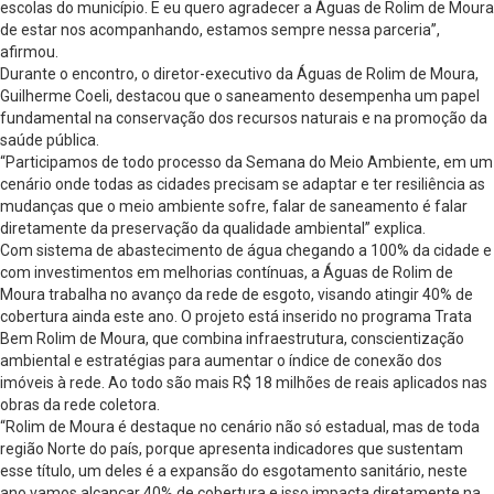
escolas do município. E eu quero agradecer a Águas de Rolim de Moura
de estar nos acompanhando, estamos sempre nessa parceria”,
afirmou.
Durante o encontro, o diretor-executivo da Águas de Rolim de Moura,
Guilherme Coeli, destacou que o saneamento desempenha um papel
fundamental na conservação dos recursos naturais e na promoção da
saúde pública.
“Participamos de todo processo da Semana do Meio Ambiente, em um
cenário onde todas as cidades precisam se adaptar e ter resiliência as
mudanças que o meio ambiente sofre, falar de saneamento é falar
diretamente da preservação da qualidade ambiental” explica.
Com sistema de abastecimento de água chegando a 100% da cidade e
com investimentos em melhorias contínuas, a Águas de Rolim de
Moura trabalha no avanço da rede de esgoto, visando atingir 40% de
cobertura ainda este ano. O projeto está inserido no programa Trata
Bem Rolim de Moura, que combina infraestrutura, conscientização
ambiental e estratégias para aumentar o índice de conexão dos
imóveis à rede. Ao todo são mais R$ 18 milhões de reais aplicados nas
obras da rede coletora.
“Rolim de Moura é destaque no cenário não só estadual, mas de toda
região Norte do país, porque apresenta indicadores que sustentam
esse título, um deles é a expansão do esgotamento sanitário, neste
ano vamos alcançar 40% de cobertura e isso impacta diretamente na