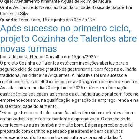
O quê:
Atendimento Itinerante Águas de Rolim de Moura
Onde:
Av. Tancredo Neves, ao lado da Unidade Básica de Saúde Eni
Corrêa da Silva
Quando:
Terça-feira, 16 de junho das 08h às 12h.
Após sucesso no primeiro ciclo,
projeto Cozinha de Talentos abre
novas turmas
Postado por Jefferson Carvalho em 15/jun/2026 -
O projeto Cozinha de Talentos está com inscrições abertas para o
segundo ciclo do curso gratuito de gastronomia, com foco na culinária
tradicional, na cidade de Ariquemes. A iniciativa foi um sucesso e
contou com mais de 400 inscritos para 50 vagas no primeiro semestre.
As aulas iniciam no dia 20 de julho de 2026 e oferecem formação
gastronômica dedicadas ao ensino da culinária tradicional com foco no
empreendedorismo, na qualificação e geração de emprego, renda e na
sustentabilidade do alimento.
“Estou gostando muito do curso. As aulas têm sido excelentes e bem
organizadas, o que facilita bastante o aprendizado. O espaço onde
acontecem as aulas também é muito bom. Dá para perceber que foi
preparado com carinho e pensado para atender bem os alunos,
oferecendo conforto e uma boa estrutura para as atividades “,