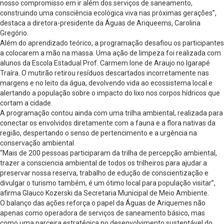
nosso compromisso em ir além dos serviços de saneamento,
construindo uma consciência ecológica viva nas próximas gerações”,
destaca a diretora-presidente da Águas de Ariqueems, Carolina
Gregório.
Além do aprendizado teórico, a programação desafiou os participantes
a colocarem a mão na massa. Uma ação de limpeza foi realizada com
alunos da Escola Estadual Prof. Carmem Ione de Araujo no Igarapé
Traíra. O mutirão retirou resíduos descartados incorretamente nas
margens e no leito da água, devolvendo vida ao ecossistema local e
alertando a população sobre o impacto do lixo nos corpos hídricos que
cortam a cidade.
A programação contou ainda com uma trilha ambiental, realizada para
conectar os envolvidos diretamente com a fauna e a flora nativas da
região, despertando o senso de pertencimento e a urgência na
conservação ambiental.
“Mais de 200 pessoas participaram da trilha de percepção ambiental,
trazer a consciencia ambiental de todos os trilheiros para ajudar a
preservar nossa reserva, trabalho de edução de conscientização e
divulgar o turismo também, é um ótimo local para população visitar”,
afirma Glauco Kozerski da Secretaria Municipal de Meio Ambiente.
O balanço das ações reforça o papel da Águas de Ariquemes não
apenas como operadora de serviços de saneamento básico, mas
como uma parceira estratégica no desenvolvimento sustentável do