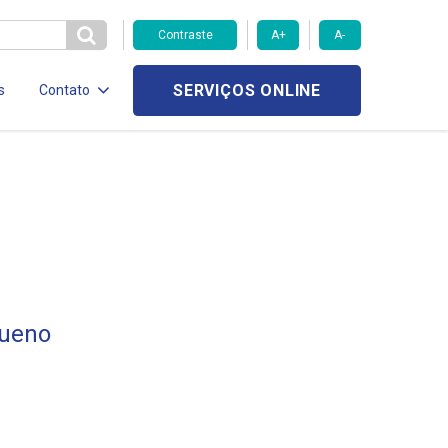
Contraste
A+
A-
SERVIÇOS ONLINE
s
Contato
Bueno