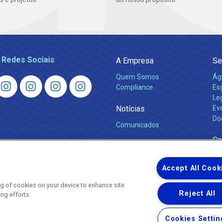
 Redes Sociais
A Empresa
Se
Quem Somos
Ág
Compliance
Es
Leg
Notícias
Ev
Do
Comunicados
Ca
Accept All Cook
ing of cookies on your device to enhance site
Reject All
ing efforts.
Uma empresa
Copyright © 2026 - Todos os Direitos Reservados.
Cookies Settin
Nossa natureza movimenta a vida