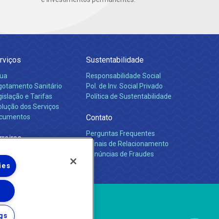
rviços
Sustentabilidade
ua
Responsabilidade Social
gotamento Sanitário
Pol. de Inv. Social Privado
islação e Tarifas
Política de Sustentabilidade
olução dos Serviços
cumentos
Contato
Perguntas Frequentes
rreiras
Canais de Relacionamento
Denúncias de Fraudes
ies
gs