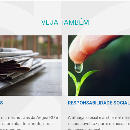
VEJA TAMBÉM
AS
RESPONSABILIDADE SOCIAL
s últimas notícias da Aegea RO e
A atuação social e ambientalmen
s sobre abastecimento, obras,
responsável faz parte da nossa hi
 e projetos.
do nosso propósito.