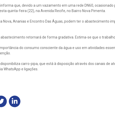
informa que, devido a um vazamento em uma rede DN60, ocasionado po
ta quinta-feira (22), na Avenida Recife, no Bairro Nova Pimenta.
ila Nova, Ananias e Encontro Das Águas, podem ter o abastecimento i
o abastecimento retornará de forma gradativa. Estima-se que o trabalh
 importância do consumo consciente da água e uso em atividades essenc
tenção.
sponibiliza carro-pipa, que está à disposição através dos canais de a
ia WhatsApp e ligações.