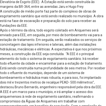
Elevatória de Esgoto (EEE). A Estação está sendo construída às
margens da BR-364, entre as avenidas Jaru e Hugo Frey.
A construção de médio porte faz parte do complexo de obras de
esgotamento sanitário que está sendo realizado no município. A obra
está na fase de escavação e preparação do solo para receber as
fundações da EEE.
Após o término da obra, todo esgoto coletado em Ariquemes será
enviado para EEE, em seguida, por meio de bombeamento vai para a
estação de tratamento. Em seguida, serão realizados os serviços de
concretagem das lajes inferiores e laterais, além das instalações
hidráulicas, mecânicas e elétricas. A expectativa é que nos próximos
meses, a construção da EEE seja concluída. “A EEE é o principal
elemento do todo o sistema de esgotamento sanitário. Irá receber
todo efluente da cidade e encaminhar para a estação de tratamento.
Está sendo construída numa profundidade de seis metros. Por receber
todo o efluente do município, depende de um sistema de
bombeamento e hidráulica mais robusta, e para isso, foi implantado
dois mil e trezentos metros de recalque PEAD- 500 milímetros”,
destacou Bruno Bernardo, engenheiro responsável pela obra da EEE.
A EEE é um marco para o município, e irá ampliar o acesso dos
ariquemenses à rede de esgotamento sanitário, reafirmando o
compromisso da Águas de Ariquemes em trabalhar com
comprometimento em benefício da população. Com a ampliação da