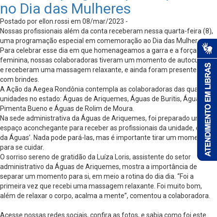
no Dia das Mulheres
Postado por ellon.rossi em 08/mar/2023 -
Nossas profissionais além da conta receberam nessa quarta-feira (8),
uma programação especial em comemoração ao Dia das Mulheres.
Para celebrar esse dia em que homenageamos a garra e a força
feminina, nossas colaboradoras tiveram um momento de autocuidado,
e receberam uma massagem relaxante, e ainda foram presenteadas
com brindes.
A Ação da Aegea Rondônia contempla as colaboradoras das quatro
unidades no estado: Águas de Ariquemes, Águas de Buritis, Águas de
Pimenta Bueno e Águas de Rolim de Moura.
Na sede administrativa da Águas de Ariquemes, foi preparado um
espaço aconchegante para receber as profissionais da unidade, o ‘Spá
da Águas’. Nada pode pará-las, mas é importante tirar um momento
para se cuidar.
O sorriso sereno de gratidão da Luíza Loris, assistente do setor
administrativo da Águas de Ariquemes, mostra a importância de
separar um momento para si, em meio a rotina do dia dia. “Foi a
primeira vez que recebi uma massagem relaxante. Foi muito bom,
além de relaxar o corpo, acalma a mente”, comentou a colaboradora.
Acesse nossas redes sociais, confira as fotos, e sabia como foi este