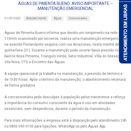
ÁGUAS DE PIMENTA BUENO: AVISO IMPORTANTE –
MANUTENÇÃO EMERGENCIAL
Abastecimento
Água
Comunicados
21/07/2022
Águas de Pimenta Bueno informa que devido um rompimento na rede de
110mm ocasionado por terceiros, realiza uma manutenção emergencial
na avenida Florianópolis esquina com rua Amazonas, nesta manhã de
quinta-feira (21). Durante a manutenção pode ocorrer baixa pressão nos
bairros Nova Pimenta, Triangulo Verde, Setor Industrial, Villa do Sossego,
Vila Nova, CTG e Encontro das Águas.
A equipe operacional já trabalha na manutenção, a previsão de término é
de 1h30 horas. Após o término da manutenção, o abastecimento retornará
de forma gradativa.
A concessionária pede desculpas à população pelos transtornos e reforça
a importância do consumo consciente da água e uso em atividades
essenciais, sem desperdícios, durante o período da manutenção.
Para mais informações a empresa está à disposição pelo atendimento 24h
no 0800 690 0100 para ligações, WhatsApp ou pelo Águas App.