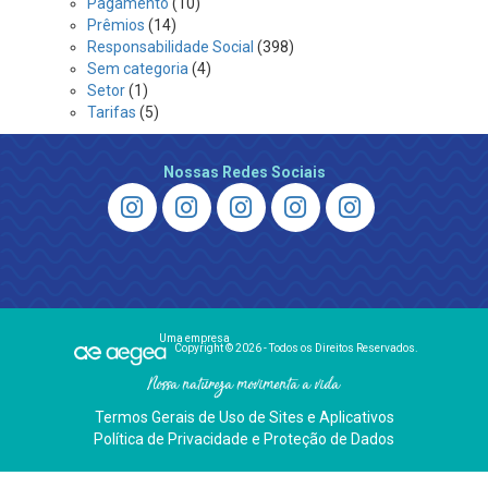
Pagamento
(10)
Prêmios
(14)
Responsabilidade Social
(398)
Sem categoria
(4)
Setor
(1)
Tarifas
(5)
Nossas Redes Sociais
Uma empresa
Copyright © 2026 - Todos os Direitos Reservados.
Nossa natureza movimenta a vida
Termos Gerais de Uso de Sites e Aplicativos
Política de Privacidade e Proteção de Dados