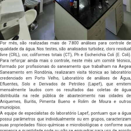
Por mês, são realizadas mais de 7.800 análises para controle de
qualidade da água. Nos testes, são analisados turbidez, cloro residual
livre (CRL), cor, coliformes totais (CT), Ph e Escherichia Coli (E. Coli).
Para reforçar ainda mais o controle, neste mês um comitê técnico,
formado por profissionais do saneamento que trabalham na Aegea
Saneamento em Rondônia, realizaram visita técnica ao laboratório
credenciado em Porto Velho, Laboratório de análises de Água,
Efluentes, Solo e Derivados de Petróleo (Lapef), que emitem
mensalmente laudos com os resultados das coletas de água
distribuída na rede pública de abastecimento nas cidades de
Ariquemes, Buritis, Pimenta Bueno e Rolim de Moura e outros
municípios.
A equipe de especialistas do laboratório Lapef, pontuam que a água
possui parâmetros que individualmente ou em grupos, caracterizam
suas propriedades físico-químicas e microbiológicas e conforme sua
presença e quantidade pode ou não se enquadrar para uso de acordo