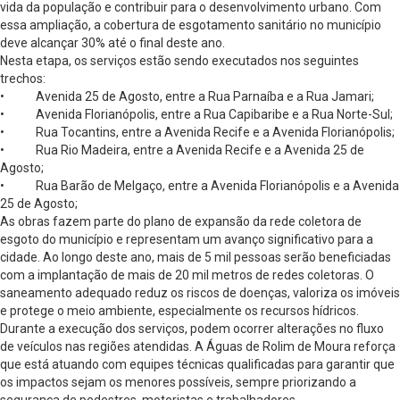
vida da população e contribuir para o desenvolvimento urbano. Com
essa ampliação, a cobertura de esgotamento sanitário no município
deve alcançar 30% até o final deste ano.
Nesta etapa, os serviços estão sendo executados nos seguintes
trechos:
• Avenida 25 de Agosto, entre a Rua Parnaíba e a Rua Jamari;
• Avenida Florianópolis, entre a Rua Capibaribe e a Rua Norte-Sul;
• Rua Tocantins, entre a Avenida Recife e a Avenida Florianópolis;
• Rua Rio Madeira, entre a Avenida Recife e a Avenida 25 de
Agosto;
• Rua Barão de Melgaço, entre a Avenida Florianópolis e a Avenida
25 de Agosto;
As obras fazem parte do plano de expansão da rede coletora de
esgoto do município e representam um avanço significativo para a
cidade. Ao longo deste ano, mais de 5 mil pessoas serão beneficiadas
com a implantação de mais de 20 mil metros de redes coletoras. O
saneamento adequado reduz os riscos de doenças, valoriza os imóveis
e protege o meio ambiente, especialmente os recursos hídricos.
Durante a execução dos serviços, podem ocorrer alterações no fluxo
de veículos nas regiões atendidas. A Águas de Rolim de Moura reforça
que está atuando com equipes técnicas qualificadas para garantir que
os impactos sejam os menores possíveis, sempre priorizando a
segurança de pedestres, motoristas e trabalhadores.