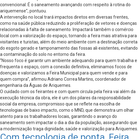
convencional. É o saneamento avançando com respeito à rotina do
ariquemense”, pontuou.
A intervenção no local trará impactos diretos em diversas frentes,
como na saúde pública reduzindo a proliferação de vetores e doenças
relacionadas à falta de saneamento. Impactará também o comércio
local com a valorização do espaço, tornando a feira mais atrativa para
visitantes e turistas, além do meio ambiente com a destinação correta
do esgoto gerado e tamponamento das fossas ali existentes, evitando
a contaminação do solo no entorno da feira.
“Nosso foco é garantir um ambiente adequando para quem trabalha e
frequenta o espaço, com a conexão definitiva, eliminamos focos de
doenças e valorizamos a Feira Municipal para quem vende e para
quem compra”, afirmou Adriano Correa Martins, coordenador de
engenharia da Águas de Ariquemes.
O cuidado com os feirantes e com quem circula pela feira vai além da
execução técnica da obra, ele é um dos pilares da responsabilidade
social da empresa, compromisso que se reflete na escolha de
tecnologias de baixo impacto, como o MND, que demonstra um olhar
atento para os trabalhadores locais, garantindo o avanço do
saneamento sem impactar o dia a dia da população, assegurando que
a modernização traga dignidade, saúde e valorização para Ariquemes.
Com tecnologia de ponta, Feira