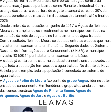
A Águas de Rolim de Moura está com obras na região central da
cidade, mas já passou por bairros como Planalto e Industrial. Com o
avanço das obras, a cobertura de esgoto alcançará cerca de 30% da
cidade, beneficiando mais de 5 mil pessoas diretamente até o final de
2025.
Desde o início da concessão, em junho de 2017, a Águas de Rolim de
Moura vem ampliando os investimentos no município, com foco na
expansão da rede de esgoto e no fornecimento de água tratada.
Como resultado, Rolim de Moura se destaca entre as cidades que mais
investem em saneamento em Rondônia. Segundo dados do Sistema
Nacional de Informações sobre Saneamento (SINISA), o município
investiu R$ 608,14 por habitante em saneamento básico.
A cidade já conta com o sistema de abastecimento universalizado, ou
seja, toda a população tem acesso à água tratada. No distrito de Nova
Estrela, por exemplo, toda a população é conectada ao sistema de
água tratada.
A
Águas de Rolim de Moura
faz parte do
grupo Aegea
, líder no setor
privado de saneamento. Em Rondônia, o grupo atua ainda por meio
das concessionárias
Águas de Pimenta Bueno
,
Águas de
Ariquemes
,
Águas de Jaru
e
Águas de Buritis
.
LEIA MAIS