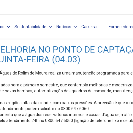
ços
Sustentabilidade
Notícias
Carreiras
Fornecedore
LHORIA NO PONTO DE CAPTAÇÃ
NTA-FEIRA (04.03)
a Águas de Rolim de Moura realiza uma manutenção programada para e
ados para o primeiro semestre, que contempla melhorias e modernizaçã
es de novas bombas, automatização dos quadros de comando, manutençõ
s regiões altas da cidade, com baixas pressões. A previsão é que o 
 atendimento podem solicitar no 0800 647 6060.
enta que a água dos reservatórios internos e caixas d’água seja utiliz
lo atendimento 24h no 0800 647 6060 (ligação de telefone fixo e celu