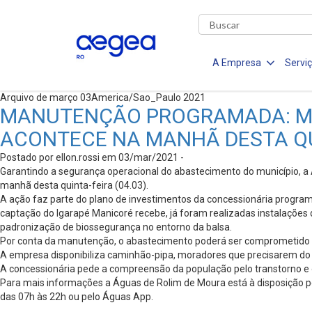
A Empresa
Servi
Arquivo de março 03America/Sao_Paulo 2021
MANUTENÇÃO PROGRAMADA: ME
ACONTECE NA MANHÃ DESTA QUI
Postado por ellon.rossi em 03/mar/2021 -
Garantindo a segurança operacional do abastecimento do município, 
manhã desta quinta-feira (04.03).
A ação faz parte do plano de investimentos da concessionária program
captação do Igarapé Manicoré recebe, já foram realizadas instalaçõ
padronização de biossegurança no entorno da balsa.
Por conta da manutenção, o abastecimento poderá ser comprometido na
A empresa disponibiliza caminhão-pipa, moradores que precisarem do
A concessionária pede a compreensão da população pelo transtorno e ori
Para mais informações a Águas de Rolim de Moura está à disposição pe
das 07h às 22h ou pelo Águas App.