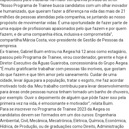
“Nosso Programa de Trainee busca candidatos com um olhar inovador
e humanizado, que queiram fazer a diferença na vida das mais de 21
milhões de pessoas atendidas pela companhia, se juntando ao nosso
propósito de movimentar vidas. É uma oportunidade de fazer parte de
uma equipe de profissionais apaixonados pelo que fazem e por quem
fazem, e de uma companhia ética, inclusiva e comprometida”,
compartilha Márcia Costa, vice-presidente de Gestão de Pessoas​ da
empresa.
Ex-trainee, Gabriel Buim entrou na Aegea há 12 anos como estagiário,
passou pelo Programa de Trainee, virou coordenador, gerente e hoje é
Diretor-Executivo da Águas Guariroba, concessionária do Grupo Aegea.
“É muito gratificante trabalhar com pessoas tão incríveis, que gostam
do que fazem e que têm amor pelo saneamento. Cuidar de uma
cidade, levar água para a população, tratar o esgoto, me faz acordar
motivado todo dia. Meu trabalho contribuiu para levar desenvolvimento
para áreas onde pessoas nunca tinham tomado um banho de chuveiro,
por exemplo. Ouvir o depoimento de alguém que pôde fazer isso pela
primeira vez na vida, é emocionante e motivador”, relata Buim.
Para se inscrever no Programa de Trainee 2023 da Aegea os
candidatos devem ser formados em um dos cursos: Engenharia
Ambiental, Civil, Mecânica, Mecatrônica, Elétrica, Química, Econômica,
Hídrica, de Produção, ou de graduações como Direito, Administração