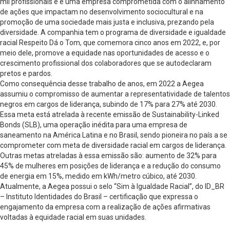
mil profissionais e é uma empresa comprometida com o alinhamento
de ações que impactam no desenvolvimento sociocultural e na
promoção de uma sociedade mais justa e inclusiva, prezando pela
diversidade. A companhia tem o programa de diversidade e igualdade
racial Respeito Dá o Tom, que comemora cinco anos em 2022, e, por
meio dele, promove a equidade nas oportunidades de acesso e o
crescimento profissional dos colaboradores que se autodeclaram
pretos e pardos.
Como consequência desse trabalho de anos, em 2022 a Aegea
assumiu o compromisso de aumentar a representatividade de talentos
negros em cargos de liderança, subindo de 17% para 27% até 2030.
Essa meta está atrelada à recente emissão de Sustainability-Linked
Bonds (SLB), uma operação inédita para uma empresa de
saneamento na América Latina e no Brasil, sendo pioneira no país a se
comprometer com meta de diversidade racial em cargos de liderança.
Outras metas atreladas à essa emissão são: aumento de 32% para
45% de mulheres em posições de liderança e a redução do consumo
de energia em 15%, medido em kWh/metro cúbico, até 2030.
Atualmente, a Aegea possui o selo “Sim à Igualdade Racial”, do ID_BR
– Instituto Identidades do Brasil – certificação que expressa o
engajamento da empresa com a realização de ações afirmativas
voltadas à equidade racial em suas unidades.