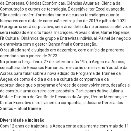
de Empresas, Ciências Econômicas, Ciências Atuariais, Ciência da
Computação e cursos de tecnologia. É desejável ter Excel avançado.
São aceitos recém-formados tanto de cursos tecnólogos quanto
bacharéis com data de conclusão entre julho de 2019 e julho de 2022.
O programa será corporativo, sem área definida no processo seletivo, e
será realizado em oito fases: Inscrições, Provas online, Game Repense,
Fit Cultural, Dinâmica de grupo e Entrevista Individual, Painel de negócio
e entrevista com o gestor, Banca final e Contratação.
O resultado será divulgado em dezembro, com o início do programa
agendado para janeiro de 2023.
Na próxima terça-feira, 27 de setembro, às 19h, a Aegea e a Across,
consultoria de Recursos Humanos, realizarão uma live no Youtube da
Across para falar sobre a nova edição do Programa de Trainee da
Aegea, de como é o dia a dia e a cultura da companhia e da
oportunidade que o programa oferece de desenvolvimento, desafios e
de construir uma carreira com propósito. Participam da live Juliana
Mota – Diretora de Gestão de Pessoas da Aegea, Renan Mendonça –
Diretor Executivo e ex-trainee da companhia, e Josiane Pereira dos
Santos – atual trainee.
Diversidade e inclusão
Com 12 anos de trajetória, a Aegea conta atualmente com mais de 11