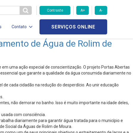
Contraste
A+
A-
SERVIÇOS ONLINE
s
Contato
amento de Água de Rolim de
em uma ação especial de conscientização. O projeto Portas Abertas
o essencial que garante a qualidade da água consumida diariamente no
pel de cada cidadão na redução do desperdício. Ao unir educação
s.
ntes, não demorar no banho. Isso é muito importante na idade deles,
r usada com consciência.
rabalha diariamente para garantir água tratada para o município e
de Social da Águas de Rolim de Moura.
m como um de seus principais objetivos o estreitamento de laços e a