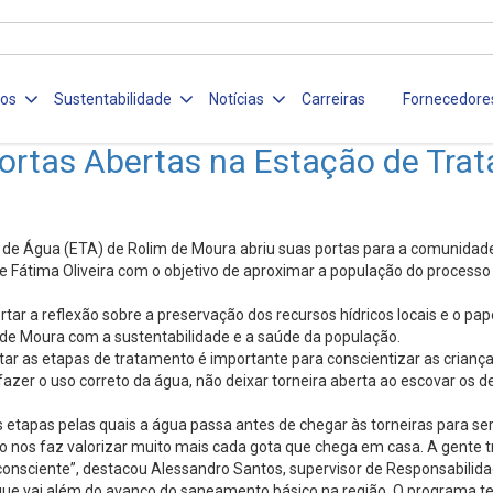
ços
Sustentabilidade
Notícias
Carreiras
Fornecedore
rtas Abertas na Estação de Trat
e Água (ETA) de Rolim de Moura abriu suas portas para a comunidade 
de Fátima Oliveira com o objetivo de aproximar a população do process
tar a reflexão sobre a preservação dos recursos hídricos locais e o pa
 de Moura com a sustentabilidade e a saúde da população.
entar as etapas de tratamento é importante para conscientizar as criança
er o uso correto da água, não deixar torneira aberta ao escovar os de
s etapas pelas quais a água passa antes de chegar às torneiras para se
to nos faz valorizar muito mais cada gota que chega em casa. A gente t
sciente”, destacou Alessandro Santos, supervisor de Responsabilida
 que vai além do avanço do saneamento básico na região. O programa te