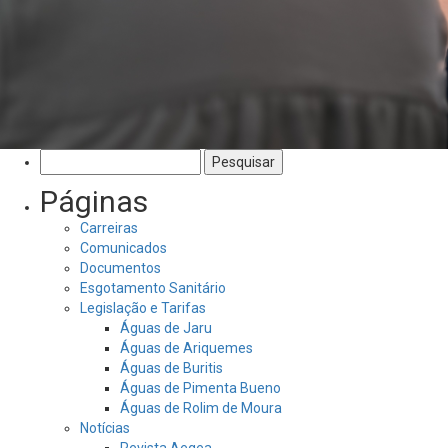
Pesquisar
por:
Páginas
Carreiras
Comunicados
Documentos
Esgotamento Sanitário
Legislação e Tarifas
Águas de Jaru
Águas de Ariquemes
Águas de Buritis
Águas de Pimenta Bueno
Águas de Rolim de Moura
Notícias