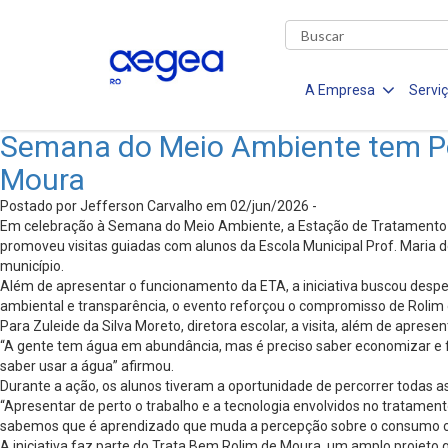
A Empresa
Servi
Semana do Meio Ambiente tem Po
Moura
Postado por Jefferson Carvalho em 02/jun/2026 -
Em celebração à Semana do Meio Ambiente, a Estação de Tratamento d
promoveu visitas guiadas com alunos da Escola Municipal Prof. Maria 
município.
Além de apresentar o funcionamento da ETA, a iniciativa buscou desper
ambiental e transparência, o evento reforçou o compromisso de Rolim
Para Zuleide da Silva Moreto, diretora escolar, a visita, além de apres
“A gente tem água em abundância, mas é preciso saber economizar e faz
saber usar a água” afirmou.
Durante a ação, os alunos tiveram a oportunidade de percorrer todas a
“Apresentar de perto o trabalho e a tecnologia envolvidos no tratamen
sabemos que é aprendizado que muda a percepção sobre o consumo con
A iniciativa faz parte do Trata Bem Rolim de Moura, um amplo projeto