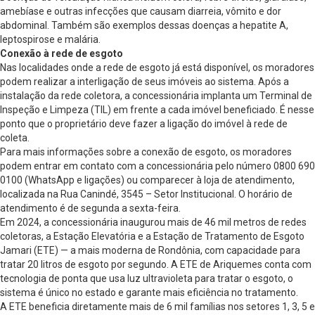
amebíase e outras infecções que causam diarreia, vômito e dor
abdominal. Também são exemplos dessas doenças a hepatite A,
leptospirose e malária.
Conexão à rede de esgoto
Nas localidades onde a rede de esgoto já está disponível, os moradores
podem realizar a interligação de seus imóveis ao sistema. Após a
instalação da rede coletora, a concessionária implanta um Terminal de
Inspeção e Limpeza (TIL) em frente a cada imóvel beneficiado. É nesse
ponto que o proprietário deve fazer a ligação do imóvel à rede de
coleta.
Para mais informações sobre a conexão de esgoto, os moradores
podem entrar em contato com a concessionária pelo número 0800 690
0100 (WhatsApp e ligações) ou comparecer à loja de atendimento,
localizada na Rua Canindé, 3545 – Setor Institucional. O horário de
atendimento é de segunda a sexta-feira.
Em 2024, a concessionária inaugurou mais de 46 mil metros de redes
coletoras, a Estação Elevatória e a Estação de Tratamento de Esgoto
Jamari (ETE) — a mais moderna de Rondônia, com capacidade para
tratar 20 litros de esgoto por segundo. A ETE de Ariquemes conta com
tecnologia de ponta que usa luz ultravioleta para tratar o esgoto, o
sistema é único no estado e garante mais eficiência no tratamento.
A ETE beneficia diretamente mais de 6 mil famílias nos setores 1, 3, 5 e