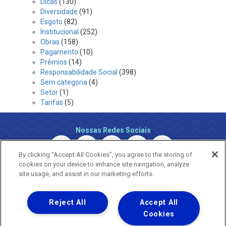
Dicas
(130)
Diversidade
(91)
Esgoto
(82)
Institucional
(252)
Obras
(158)
Pagamento
(10)
Prêmios
(14)
Responsabilidade Social
(398)
Sem categoria
(4)
Setor
(1)
Tarifas
(5)
Nossas Redes Sociais
By clicking “Accept All Cookies”, you agree to the storing of
cookies on your device to enhance site navigation, analyze
site usage, and assist in our marketing efforts.
Reject All
Accept All
Uma empresa
Copyright © 2026 - Todos os Direitos Reservados.
Cookies