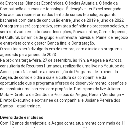
de Empresas, Ciências Econômicas, Ciências Atuariais, Ciência da
Computação e cursos de tecnologia. É desejável ter Excel avançado.
São aceitos recém-formados tanto de cursos tecnólogos quanto
bacharéis com data de conclusão entre julho de 2019 e julho de 2022.
O programa será corporativo, sem área definida no processo seletivo, e
será realizado em oito fases: Inscrições, Provas online, Game Repense,
Fit Cultural, Dinâmica de grupo e Entrevista Individual, Painel de negócio
e entrevista com o gestor, Banca final e Contratação.
O resultado será divulgado em dezembro, com o início do programa
agendado para janeiro de 2023.
Na próxima terça-feira, 27 de setembro, às 19h, a Aegea e a Across,
consultoria de Recursos Humanos, realizarão uma live no Youtube da
Across para falar sobre a nova edição do Programa de Trainee da
Aegea, de como é o dia a dia e a cultura da companhia e da
oportunidade que o programa oferece de desenvolvimento, desafios e
de construir uma carreira com propósito. Participam da live Juliana
Mota – Diretora de Gestão de Pessoas da Aegea, Renan Mendonça –
Diretor Executivo e ex-trainee da companhia, e Josiane Pereira dos
Santos – atual trainee.
Diversidade e inclusão
Com 12 anos de trajetória, a Aegea conta atualmente com mais de 11