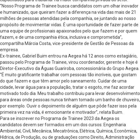
“Nosso Programa de Trainee busca candidatos com um olhar inovador
e humanizado, que queiram fazer a diferença na vida das mais de 21
milhões de pessoas atendidas pela companhia, se juntando ao nosso
propósito de movimentar vidas. É uma oportunidade de fazer parte de
uma equipe de profissionais apaixonados pelo que fazem e por quem
fazem, e de uma companhia ética, inclusiva e comprometida”,
compartilha Márcia Costa, vice-presidente de Gestão de Pessoas​ da
empresa.
Ex-trainee, Gabriel Buim entrou na Aegea há 12 anos como estagiário,
passou pelo Programa de Trainee, virou coordenador, gerente e hoje é
Diretor-Executivo da Águas Guariroba, concessionária do Grupo Aegea.
“É muito gratificante trabalhar com pessoas tão incríveis, que gostam
do que fazem e que têm amor pelo saneamento. Cuidar de uma
cidade, levar água para a população, tratar o esgoto, me faz acordar
motivado todo dia. Meu trabalho contribuiu para levar desenvolvimento
para áreas onde pessoas nunca tinham tomado um banho de chuveiro,
por exemplo. Ouvir o depoimento de alguém que pôde fazer isso pela
primeira vez na vida, é emocionante e motivador”, relata Buim.
Para se inscrever no Programa de Trainee 2023 da Aegea os
candidatos devem ser formados em um dos cursos: Engenharia
Ambiental, Civil, Mecânica, Mecatrônica, Elétrica, Química, Econômica,
Hídrica, de Produção, ou de graduações como Direito, Administração