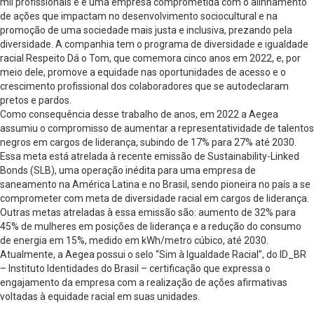
mil profissionais e é uma empresa comprometida com o alinhamento
de ações que impactam no desenvolvimento sociocultural e na
promoção de uma sociedade mais justa e inclusiva, prezando pela
diversidade. A companhia tem o programa de diversidade e igualdade
racial Respeito Dá o Tom, que comemora cinco anos em 2022, e, por
meio dele, promove a equidade nas oportunidades de acesso e o
crescimento profissional dos colaboradores que se autodeclaram
pretos e pardos.
Como consequência desse trabalho de anos, em 2022 a Aegea
assumiu o compromisso de aumentar a representatividade de talentos
negros em cargos de liderança, subindo de 17% para 27% até 2030.
Essa meta está atrelada à recente emissão de Sustainability-Linked
Bonds (SLB), uma operação inédita para uma empresa de
saneamento na América Latina e no Brasil, sendo pioneira no país a se
comprometer com meta de diversidade racial em cargos de liderança.
Outras metas atreladas à essa emissão são: aumento de 32% para
45% de mulheres em posições de liderança e a redução do consumo
de energia em 15%, medido em kWh/metro cúbico, até 2030.
Atualmente, a Aegea possui o selo “Sim à Igualdade Racial”, do ID_BR
– Instituto Identidades do Brasil – certificação que expressa o
engajamento da empresa com a realização de ações afirmativas
voltadas à equidade racial em suas unidades.