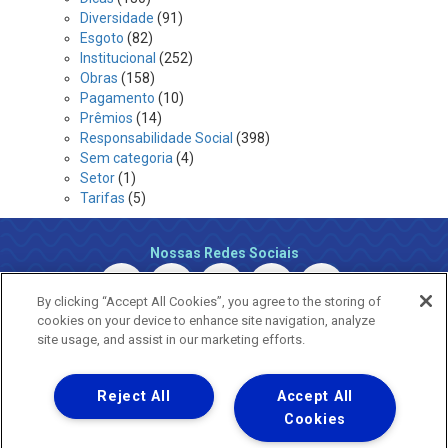
Diversidade
(91)
Esgoto
(82)
Institucional
(252)
Obras
(158)
Pagamento
(10)
Prêmios
(14)
Responsabilidade Social
(398)
Sem categoria
(4)
Setor
(1)
Tarifas
(5)
Nossas Redes Sociais
By clicking “Accept All Cookies”, you agree to the storing of
cookies on your device to enhance site navigation, analyze
site usage, and assist in our marketing efforts.
Reject All
Accept All
Uma empresa
Copyright © 2026 - Todos os Direitos Reservados.
Cookies
Nossa natureza movimenta a vida