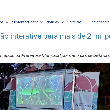
ços
Sustentabilidade
Notícias
Carreiras
Fornecedore
o interativa para mais de 2 mil 
om apoio da Prefeitura Municipal por meio das secretári