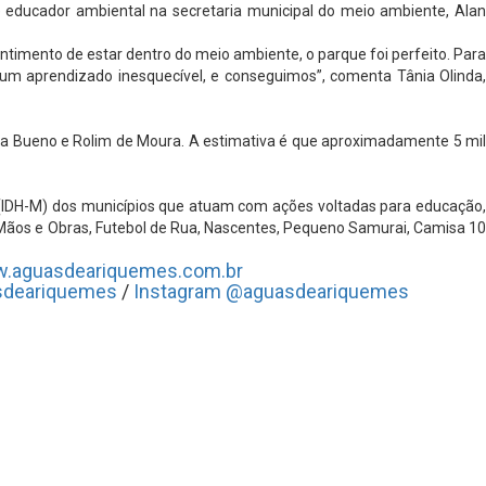
e educador ambiental na secretaria municipal do meio ambiente, Alan
mento de estar dentro do meio ambiente, o parque foi perfeito. Para
 um aprendizado inesquecível, e conseguimos”, comenta Tânia Olinda,
ta Bueno e Rolim de Moura. A estimativa é que aproximadamente 5 mil
 (IDH-M) dos municípios que atuam com ações voltadas para educação,
, Mãos e Obras, Futebol de Rua, Nascentes, Pequeno Samurai, Camisa 10
.aguasdeariquemes.com.br
sdeariquemes
/
Instagram @aguasdeariquemes