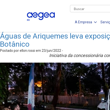
A Empresa
Servi
Águas de Ariquemes leva exposiçã
Botânico
Postado por ellon.rossi em 23/jun/2022 -
Iniciativa da concessionária c