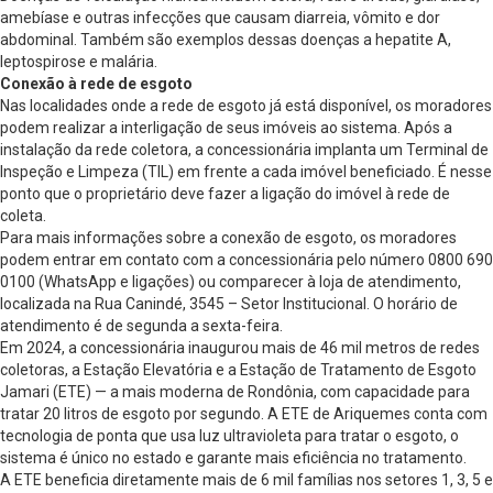
amebíase e outras infecções que causam diarreia, vômito e dor
abdominal. Também são exemplos dessas doenças a hepatite A,
leptospirose e malária.
Conexão à rede de esgoto
Nas localidades onde a rede de esgoto já está disponível, os moradores
podem realizar a interligação de seus imóveis ao sistema. Após a
instalação da rede coletora, a concessionária implanta um Terminal de
Inspeção e Limpeza (TIL) em frente a cada imóvel beneficiado. É nesse
ponto que o proprietário deve fazer a ligação do imóvel à rede de
coleta.
Para mais informações sobre a conexão de esgoto, os moradores
podem entrar em contato com a concessionária pelo número 0800 690
0100 (WhatsApp e ligações) ou comparecer à loja de atendimento,
localizada na Rua Canindé, 3545 – Setor Institucional. O horário de
atendimento é de segunda a sexta-feira.
Em 2024, a concessionária inaugurou mais de 46 mil metros de redes
coletoras, a Estação Elevatória e a Estação de Tratamento de Esgoto
Jamari (ETE) — a mais moderna de Rondônia, com capacidade para
tratar 20 litros de esgoto por segundo. A ETE de Ariquemes conta com
tecnologia de ponta que usa luz ultravioleta para tratar o esgoto, o
sistema é único no estado e garante mais eficiência no tratamento.
A ETE beneficia diretamente mais de 6 mil famílias nos setores 1, 3, 5 e