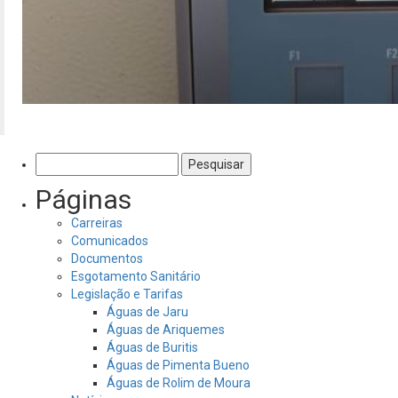
Pesquisar
por:
Páginas
Carreiras
Comunicados
Documentos
Esgotamento Sanitário
Legislação e Tarifas
Águas de Jaru
Águas de Ariquemes
Águas de Buritis
Águas de Pimenta Bueno
Águas de Rolim de Moura