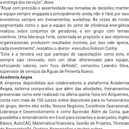
a entrega dos serviços”, disse.
“Atuar com precisão e assertividade nas tomadas de decisões, manter
a equipe sempre engajada e principalmente unida, não é fácil, por isso
investimos sempre em treinamentos, workshop. As vezes de modo
segmentado como o que a equipe do setor de eficiência energética
realizou sobre conjuntos de geradores, e em grupo com temas
coletivos. Uma liderança forte, conectada ao propósito e aos objetivos
organizacionais produzem resultados incríveis, por isso vale apena,
cada investimento”, ressaltou o diretor- executivo Robson Cunha.
“Esta é a terceira vez que participo de capacitações como esta, é
sempre saio renovado, com um olhar diferenciado para equipe,
reforçando valores, com foco definido”, comentou Leandro Silva,
supervisor de serviços da Águas de Pimenta Bueno.
Academia Aegea
A empresa disponibiliza aos colaboradores a plataforma Academia
Aegea, sistema coorporativo que além das atividades, treinamentos
presenciais como este realizado na última quinta-feira em Ariquemes,
conta com mais de 150 cursos online disponíveis para os funcionários
do grupo, dentre eles estão; Nossos Negócios; Excelência Operacional;
Liderança e Desenvolvimento e como Aprender Além da Conta, que
possibilita o entendimento em Excel para iniciantes e avançados, Inglês
Básico, AutoCAD, Matemática Financeira, Gestão de Projetos, Técnicas
de Apresentação, Oratória, Negociações e muitos outros.