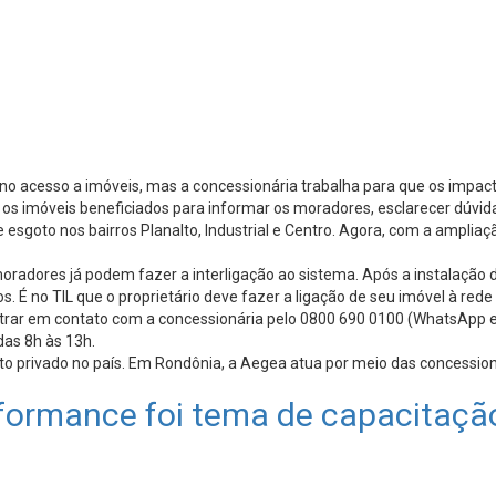
 no acesso a imóveis, mas a concessionária trabalha para que os impa
ão os imóveis beneficiados para informar os moradores, esclarecer dúvid
esgoto nos bairros Planalto, Industrial e Centro. Agora, com a ampliaç
moradores já podem fazer a interligação ao sistema. Após a instalação 
 É no TIL que o proprietário deve fazer a ligação de seu imóvel à rede 
ar em contato com a concessionária pelo 0800 690 0100 (WhatsApp e li
das 8h às 13h.
o privado no país. Em Rondônia, a Aegea atua por meio das concessio
erformance foi tema de capacitaç