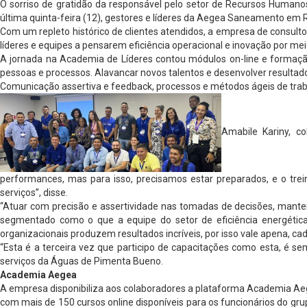
O sorriso de gratidão da responsável pelo setor de Recursos Humanos
última quinta-feira (12), gestores e líderes da Aegea Saneamento em
Com um repleto histórico de clientes atendidos, a empresa de consult
líderes e equipes a pensarem eficiência operacional e inovação por me
A jornada na Academia de Líderes contou módulos on-line e formação 
pessoas e processos. Alavancar novos talentos e desenvolver resultado
Comunicação assertiva e feedback, processos e métodos ágeis de traba
Amabile Kariny, c
performances, mas para isso, precisamos estar preparados, e o tre
serviços”, disse.
“Atuar com precisão e assertividade nas tomadas de decisões, mante
segmentado como o que a equipe do setor de eficiência energética 
organizacionais produzem resultados incríveis, por isso vale apena, ca
“Esta é a terceira vez que participo de capacitações como esta, é se
serviços da Águas de Pimenta Bueno.
Academia Aegea
A empresa disponibiliza aos colaboradores a plataforma Academia Aege
com mais de 150 cursos online disponíveis para os funcionários do gru