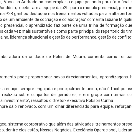
, Vanessa Andrade ao contemplar a equipe posando para foto final do
 Rondônia, receberam a equipe da p2b, para o modulo presencial, por 
oria P2B ganhou destaque nos treinamentos voltados para a alta perfo
io de um ambiente de cocriação e colaboração” comenta Lidiane Miquilin
presencial, o aprendizado faz parte de uma trilha de formação que v
s cada vez mais sustentáveis como parte principal do repertório do tim
lho, liderança situacional e gestão de performance, gestão de conflit
olaboradora da unidade de Rolim de Moura, comenta como foi part
inamento pode proporcionar novos direcionamentos, aprendizagens. 
r a equipe sempre engajada e principalmente unida, não é fácil, por
realizou sobre conjuntos de geradores, e em grupo com temas colet
da investimento”, ressaltou o diretor- executivo Robson Cunha.
mpre saio renovado, com um olhar diferenciado para equipe, reforçand
a, sistema coorporativo que além das atividades, treinamentos presen
po, dentre eles estão; Nossos Negócios; Excelência Operacional; Lider