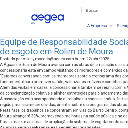
A Empresa
Servi
Equipe de Responsabilidade Socia
de esgoto em Rolim de Moura
Postado por
mikely.macedo@aegea.com.br
em 22/abr/2025 -
A Águas de Rolim de Moura avança com as obras de ampliação do sist
concessionária está em campo visitando os moradores e comércios da r
“Estamos conversando com os moradores sobre o cronograma das obras,
fundamental para promover saúde, valorizar os imóveis e contribuir pa
Além das visitas em casas, a concessionária também se reuniu com a A
da conscientização coletiva e alinhar estratégias para o andamento das
A associação está acompanhando o trabalho da concessionária, fortalec
região para esclarecer dúvidas, orientar sobre o cronograma das obras 
Nesta fase, os trabalhos se concentram em vias do Bairro Centro, con
Moura alcançará 30%, promovendo melhorias na saúde pública e no des
Para a realizar as obras de ampliação do sistema de esgotamento sani
As obras serão realizadas nas seguintes localidades: