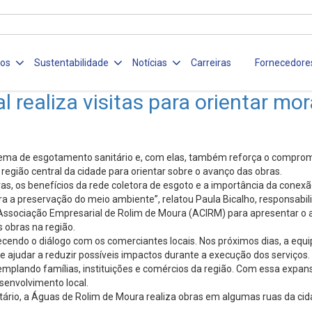
ços
Sustentabilidade
Notícias
Carreiras
Fornecedore
l realiza visitas para orientar m
ema de esgotamento sanitário e, com elas, também reforça o compromi
egião central da cidade para orientar sobre o avanço das obras.
 os benefícios da rede coletora de esgoto e a importância da conexão
ra a preservação do meio ambiente”, relatou Paula Bicalho, responsabi
ssociação Empresarial de Rolim de Moura (ACIRM) para apresentar o av
 obras na região.
endo o diálogo com os comerciantes locais. Nos próximos dias, a equip
e ajudar a reduzir possíveis impactos durante a execução dos serviços.
templando famílias, instituições e comércios da região. Com essa expa
envolvimento local.
tário, a Águas de Rolim de Moura realiza obras em algumas ruas da cid