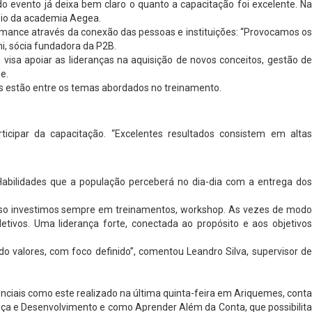
 evento já deixa bem claro o quanto a capacitação foi excelente. Na
meio da academia Aegea.
rmance através da conexão das pessoas e instituições: “Provocamos os
i, sócia fundadora da P2B.
isa apoiar as lideranças na aquisição de novos conceitos, gestão de
e.
os estão entre os temas abordados no treinamento.
icipar da capacitação. “Excelentes resultados consistem em altas
Habilidades que a população perceberá no dia-dia com a entrega dos
 isso investimos sempre em treinamentos, workshop. As vezes de modo
ivos. Uma liderança forte, conectada ao propósito e aos objetivos
o valores, com foco definido”, comentou Leandro Silva, supervisor de
ciais como este realizado na última quinta-feira em Ariquemes, conta
ança e Desenvolvimento e como Aprender Além da Conta, que possibilita