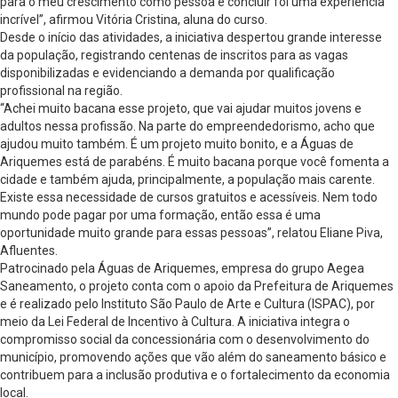
para o meu crescimento como pessoa e concluir foi uma experiência
incrível”, afirmou Vitória Cristina, aluna do curso.
Desde o início das atividades, a iniciativa despertou grande interesse
da população, registrando centenas de inscritos para as vagas
disponibilizadas e evidenciando a demanda por qualificação
profissional na região.
“Achei muito bacana esse projeto, que vai ajudar muitos jovens e
adultos nessa profissão. Na parte do empreendedorismo, acho que
ajudou muito também. É um projeto muito bonito, e a Águas de
Ariquemes está de parabéns. É muito bacana porque você fomenta a
cidade e também ajuda, principalmente, a população mais carente.
Existe essa necessidade de cursos gratuitos e acessíveis. Nem todo
mundo pode pagar por uma formação, então essa é uma
oportunidade muito grande para essas pessoas”, relatou Eliane Piva,
Afluentes.
Patrocinado pela Águas de Ariquemes, empresa do grupo Aegea
Saneamento, o projeto conta com o apoio da Prefeitura de Ariquemes
e é realizado pelo Instituto São Paulo de Arte e Cultura (ISPAC), por
meio da Lei Federal de Incentivo à Cultura. A iniciativa integra o
compromisso social da concessionária com o desenvolvimento do
município, promovendo ações que vão além do saneamento básico e
contribuem para a inclusão produtiva e o fortalecimento da economia
local.