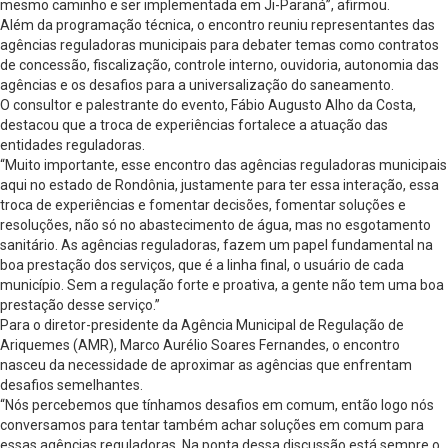
mesmo caminho e ser implementada em Ji-Paraná”, afirmou.
Além da programação técnica, o encontro reuniu representantes das
agências reguladoras municipais para debater temas como contratos
de concessão, fiscalização, controle interno, ouvidoria, autonomia das
agências e os desafios para a universalização do saneamento.
O consultor e palestrante do evento, Fábio Augusto Alho da Costa,
destacou que a troca de experiências fortalece a atuação das
entidades reguladoras.
“Muito importante, esse encontro das agências reguladoras municipais
aqui no estado de Rondônia, justamente para ter essa interação, essa
troca de experiências e fomentar decisões, fomentar soluções e
resoluções, não só no abastecimento de água, mas no esgotamento
sanitário. As agências reguladoras, fazem um papel fundamental na
boa prestação dos serviços, que é a linha final, o usuário de cada
município. Sem a regulação forte e proativa, a gente não tem uma boa
prestação desse serviço.”
Para o diretor-presidente da Agência Municipal de Regulação de
Ariquemes (AMR), Marco Aurélio Soares Fernandes, o encontro
nasceu da necessidade de aproximar as agências que enfrentam
desafios semelhantes.
“Nós percebemos que tínhamos desafios em comum, então logo nós
conversamos para tentar também achar soluções em comum para
essas agências reguladoras. Na ponta dessa discussão está sempre o