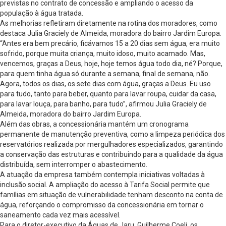
previstas no contrato de concessão e ampliando o acesso da
população à água tratada.
As melhorias refletiram diretamente na rotina dos moradores, como
destaca Julia Graciely de Almeida, moradora do bairro Jardim Europa.
“Antes era bem precário, ficávamos 15 a 20 dias sem água, era muito
sofrido, porque muita criança, muito idoso, muito acamado. Mas,
vencemos, graças a Deus, hoje, hoje temos água todo dia, né? Porque,
para quem tinha água só durante a semana, final de semana, não.
Agora, todos os dias, os sete dias com água, graças a Deus. Eu uso
para tudo, tanto para beber, quanto para lavar roupa, cuidar da casa,
para lavar louça, para banho, para tudo”, afirmou Julia Graciely de
Almeida, moradora do bairro Jardim Europa.
Além das obras, a concessionária mantém um cronograma
permanente de manutenção preventiva, como a limpeza periódica dos
reservatórios realizada por mergulhadores especializados, garantindo
a conservação das estruturas e contribuindo para a qualidade da água
distribuída, sem interromper o abastecimento.
A atuação da empresa também contempla iniciativas voltadas à
inclusão social. A ampliação do acesso à Tarifa Social permite que
famílias em situação de vulnerabilidade tenham desconto na conta de
água, reforçando o compromisso da concessionária em tornar o
saneamento cada vez mais acessível.
Para o diretor-executivo da Águas de Jaru, Guilherme Coeli, os