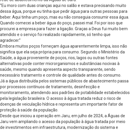
“Eu moro com duas crianças aqui no salão e estava precisando muito
dessa água, porque eu tinha que pedir água para outras pessoas para
beber. Aqui tinha um poço, mas eu não conseguia consumir essa água.
Quando comecei a beber água do poço, passei mal. Foi por isso que
procurei a empresa para fazer a ligação. Graças a Deus fui muito bem
atendido e o serviço foi realizado rapidamente, só tenho que
agradecer.”
Embora muitos poços forneçam água aparentemente limpa, isso não
significa que ela seja própria para consumo. Segundo o Ministério da
Saúde, a água proveniente de poços, rios, lagos ou outras fontes
alternativas pode conter microrganismos e substâncias nocivas à
saúde, mesmo quando apresenta aspecto transparente, sendo
necessário tratamento e controle de qualidade antes do consumo.
Já a água distribuída pelos sistemas públicos de abastecimento passa
por processos contínuos de tratamento, desinfecção e
monitoramento, atendendo aos padrões de potabilidade estabelecidos
pela legislação brasileira. O acesso à água tratada reduz o risco de
doenças de veiculação hídrica e representa um importante fator de
proteção à saúde da população.
Desde que iniciou a operação em Jaru, em julho de 2024, a Águas de
Jaru vem ampliando o acesso da população à água tratada por meio
de investimentos em infraestrutura, modernização do sistema e