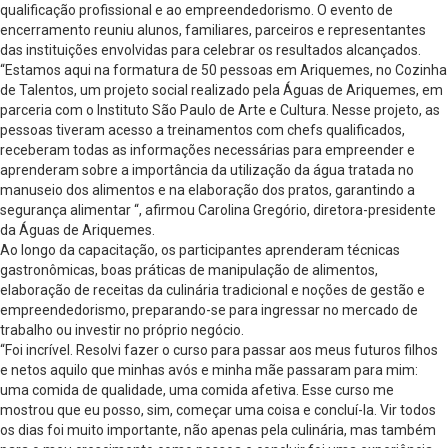
qualificação profissional e ao empreendedorismo. O evento de
encerramento reuniu alunos, familiares, parceiros e representantes
das instituições envolvidas para celebrar os resultados alcançados.
“Estamos aqui na formatura de 50 pessoas em Ariquemes, no Cozinha
de Talentos, um projeto social realizado pela Águas de Ariquemes, em
parceria com o Instituto São Paulo de Arte e Cultura. Nesse projeto, as
pessoas tiveram acesso a treinamentos com chefs qualificados,
receberam todas as informações necessárias para empreender e
aprenderam sobre a importância da utilização da água tratada no
manuseio dos alimentos e na elaboração dos pratos, garantindo a
segurança alimentar “, afirmou Carolina Gregório, diretora-presidente
da Águas de Ariquemes.
Ao longo da capacitação, os participantes aprenderam técnicas
gastronômicas, boas práticas de manipulação de alimentos,
elaboração de receitas da culinária tradicional e noções de gestão e
empreendedorismo, preparando-se para ingressar no mercado de
trabalho ou investir no próprio negócio.
“Foi incrível. Resolvi fazer o curso para passar aos meus futuros filhos
e netos aquilo que minhas avós e minha mãe passaram para mim:
uma comida de qualidade, uma comida afetiva. Esse curso me
mostrou que eu posso, sim, começar uma coisa e concluí-la. Vir todos
os dias foi muito importante, não apenas pela culinária, mas também