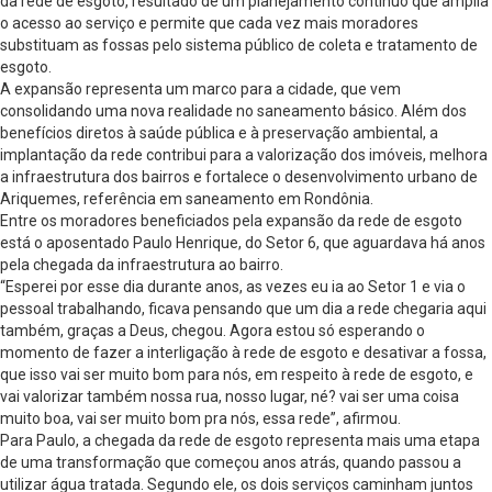
da rede de esgoto, resultado de um planejamento contínuo que amplia
o acesso ao serviço e permite que cada vez mais moradores
substituam as fossas pelo sistema público de coleta e tratamento de
esgoto.
A expansão representa um marco para a cidade, que vem
consolidando uma nova realidade no saneamento básico. Além dos
benefícios diretos à saúde pública e à preservação ambiental, a
implantação da rede contribui para a valorização dos imóveis, melhora
a infraestrutura dos bairros e fortalece o desenvolvimento urbano de
Ariquemes, referência em saneamento em Rondônia.
Entre os moradores beneficiados pela expansão da rede de esgoto
está o aposentado Paulo Henrique, do Setor 6, que aguardava há anos
pela chegada da infraestrutura ao bairro.
“Esperei por esse dia durante anos, as vezes eu ia ao Setor 1 e via o
pessoal trabalhando, ficava pensando que um dia a rede chegaria aqui
também, graças a Deus, chegou. Agora estou só esperando o
momento de fazer a interligação à rede de esgoto e desativar a fossa,
que isso vai ser muito bom para nós, em respeito à rede de esgoto, e
vai valorizar também nossa rua, nosso lugar, né? vai ser uma coisa
muito boa, vai ser muito bom pra nós, essa rede”, afirmou.
Para Paulo, a chegada da rede de esgoto representa mais uma etapa
de uma transformação que começou anos atrás, quando passou a
utilizar água tratada. Segundo ele, os dois serviços caminham juntos