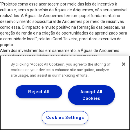
“Projetos como esse acontecem por meio das leis de incentivo à
cultura e, sem o patrocínio da Águas de Ariquemes, não seria possível
realizá-los. A Águas de Ariquemes tem um papel fundamental no
desenvolvimento sociocultural de Ariquemes por meio de iniciativas
como essa. O impacto é muito positivo na formação das pessoas, na
geração de renda e na criação de oportunidades de aprendizado para
a comunidade local”, relatou Carol Teixeira, produtora executiva do
projeto.
Além dos investimentos em saneamento, a Águas de Ariquemes
segue fortalecendo iniciativas sociais que promovem
desenvolvimento, qualificação profissional e geração de
By clicking “Accept All Cookies”, you agree to the storing of
oportunidades. O Cozinha de Talentos representa esse compromisso
cookies on your device to enhance site navigation, analyze
ao transformar conhecimento em novas perspectivas para dezenas
site usage, and assist in our marketing efforts.
de famílias ariquemenses.
“Esse é o pilar social da Águas de Ariquemes, que vai muito além da
operação de água, já universalizada na nossa cidade, e do
Reject All
Accept All
esgotamento sanitário, que não para de crescer e já atingiu 33% de
Cookies
cobertura. Vamos juntos no desenvolvimento da nossa cidade, com o
Cozinha de Talentos, com o saneamento avançando e com as nossas
demais ações sociais em nosso município”, afirmou Carolina Gregório,
Cookies Settings
diretora-presidente da Águas de Ariquemes.
« Artigos Anteriores