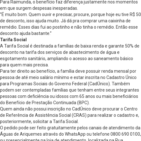
Para Raimunda, o benefício faz diferença justamente nos momentos
em que surgem despesas inesperadas.
“É muito bom. Quem ouvir e precisar, procure, porque hoje eu tive R$ 50
de desconto, isso ajuda muito. Já dá pra comprar uma caixinha de
remédio. Esses dias fui ao postinho e não tinha o remédio. Então esse
desconto ajuda bastante.”
Tarifa Social
A Tarifa Social é destinada a famílias de baixa renda e garante 50% de
desconto na tarifa dos serviços de abastecimento de água e
esgotamento sanitário, ampliando o acesso ao saneamento básico
para quem mais precisa.
Para ter direito ao benefício, a família deve possuir renda mensal por
pessoa de até meio salário mínimo e estar inscrita no Cadastro Único
para Programas Sociais do Governo Federal (CadÚnico). Também
podem ser contempladas famílias que tenham entre seus integrantes
pessoas com deficiência ou idosos com 65 anos ou mais beneficiários
do Benefício de Prestação Continuada (BPC).
Quem ainda não possui inscrição no CadÚnico deve procurar o Centro
de Referência de Assistência Social (CRAS) para realizar o cadastro e,
posteriormente, solicitar a Tarifa Social.
O pedido pode ser feito gratuitamente pelos canais de atendimento da
Águas de Ariquemes através do WhatsApp ou telefone 0800 690 0100,
ou presencialmente na loja de atendimento, localizada na Rua