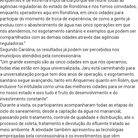
Ariquemes é de extrema importância porque ele reúne todas as
agências reguladoras do estado de Rondônia e nós fomos convidados,
enquanto operadores aqui em Rondônia, em cinco cidades para
participar do momento de troca de experiência, de como a gente já
evoluiu com o abastecimento de água nas cinco operações em que
nós atendemos, no esgotamento sanitário e exemplos que podem ser
compartilhados com as demais cidades através das agências
reguladoras.”
Segundo Carolina, os resultados já podem ser percebidos nos
municípios atendidos pela concessionária.
“Um grande exemplo são as cinco cidades em que nós operamos,
todas elas estão em água universalizada, Jaru está caminhando para
a universalização porque tem dois anos de operação, o esgotamento
sanitário segue avançando, tanto em Ariquemes quanto em Rolim, que
inclusive foi intitulada como uma das melhores cidades para se morar
no nosso estado e isso tudo é fruto do desenvolvimento e do
investimento constante”.
Durante a visita, os participantes acompanharam todas as etapas do
ciclo do saneamento, desde a captação da água no manancial,
passando pelo tratamento, controle de qualidade e distribuição, até o
processo de coleta, tratamento e devolução do efluente tratado ao
meio ambiente. A atividade também apresentou as tecnologias
empregadas pela concessionária e os investimentos que vêm