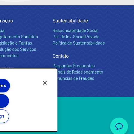
rviços
Sustentabilidade
ua
Responsabilidade Social
gotamento Sanitário
Pol. de Inv. Social Privado
islação e Tarifas
Política de Sustentabilidade
olução dos Serviços
cumentos
Contato
Perguntas Frequentes
rreiras
Canais de Relacionamento
Denúncias de Fraudes
ies
gs