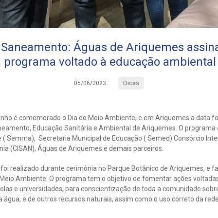
o Saneamento: Águas de Ariquemes assin
 programa voltado à educação ambiental
Dicas
05/06/2023
junho é comemorado o Dia do Meio Ambiente, e em Ariquemes a data f
neamento, Educação Sanitária e Ambiental de Ariquemes. O programa 
e ( Semma), Secretaria Municipal de Educação ( Semed) Consórcio In
nia (CISAN), Águas de Ariquemes e demais parceiros.
foi realizado durante cerimônia no Parque Botânico de Ariquemes, e 
Meio Ambiente. O programa tem o objetivo de fomentar ações voltada
olas e universidades, para conscientização de toda a comunidade sob
 água, e de outros recursos naturais, assim como o uso correto da rede