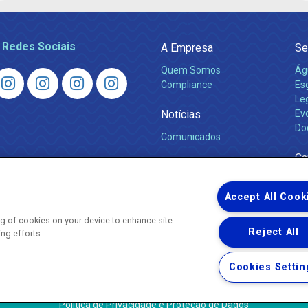
 Redes Sociais
A Empresa
Se
Quem Somos
Ág
Compliance
Es
Leg
Notícias
Ev
Do
Comunicados
Ca
Accept All Cook
ing of cookies on your device to enhance site
Reject All
ing efforts.
Uma empresa
Copyright © 2026 - Todos os Direitos Reservados.
Cookies Settin
Nossa natureza movimenta a vida
Termos Gerais de Uso de Sites e Aplicativos
Política de Privacidade e Proteção de Dados