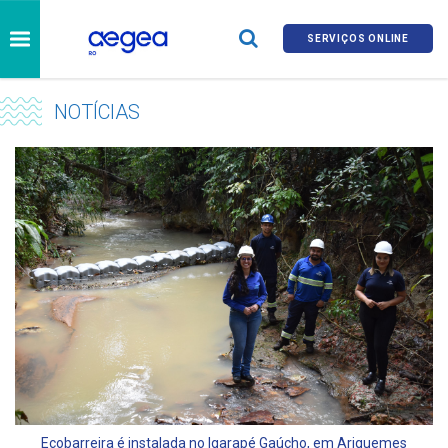
SERVIÇOS ONLINE
NOTÍCIAS
Ecobarreira é instalada no Igarapé Gaúcho, em Ariquemes