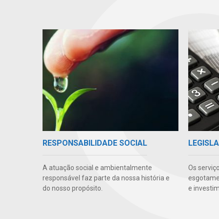
RESPONSABILIDADE SOCIAL
LEGISLA
A atuação social e ambientalmente
Os serviç
responsável faz parte da nossa história e
esgotamen
do nosso propósito.
e investi