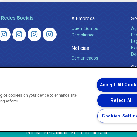
 Redes Sociais
A Empresa
Se
Quem Somos
Ág
Compliance
Es
Leg
Notícias
Ev
Do
Comunicados
Ca
Accept All Cook
ing of cookies on your device to enhance site
Reject All
ing efforts.
Uma empresa
Copyright © 2026 - Todos os Direitos Reservados.
Cookies Settin
Nossa natureza movimenta a vida
Termos Gerais de Uso de Sites e Aplicativos
Política de Privacidade e Proteção de Dados