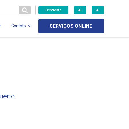
Contraste
A+
A-
SERVIÇOS ONLINE
s
Contato
Bueno