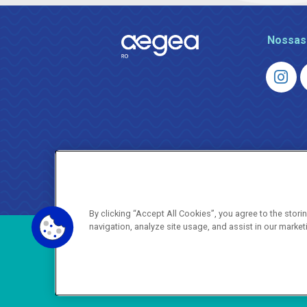
Nossas
By clicking “Accept All Cookies”, you agree to the stor
navigation, analyze site usage, and assist in our market