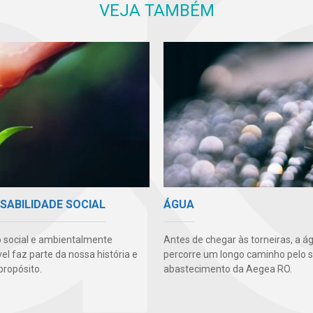
VEJA TAMBÉM
SABILIDADE SOCIAL
ÁGUA
 social e ambientalmente
Antes de chegar às torneiras, a á
l faz parte da nossa história e
percorre um longo caminho pelo 
propósito.
abastecimento da Aegea RO.