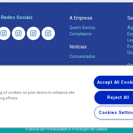
 Redes Sociais
A Empresa
Se
Quem Somos
Ág
Compliance
Es
Leg
Notícias
Ev
Do
Comunicados
Ca
Accept All Cook
ing of cookies on your device to enhance site
Reject All
ing efforts.
Uma empresa
Copyright © 2026 - Todos os Direitos Reservados.
Cookies Settin
Nossa natureza movimenta a vida
Termos Gerais de Uso de Sites e Aplicativos
Política de Privacidade e Proteção de Dados