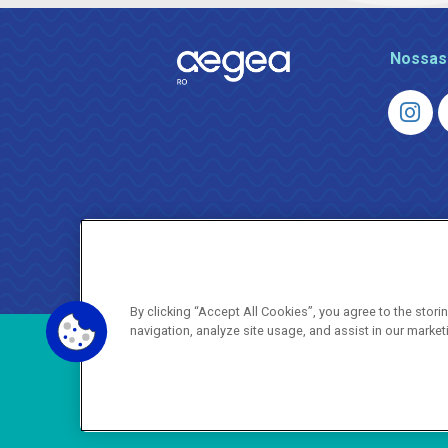
Nossas
By clicking “Accept All Cookies”, you agree to the stor
navigation, analyze site usage, and assist in our market