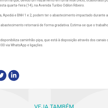
informa que, devido um vazamento em uma rede DN50, ocasionado por 
a quarta-feira (14), na Avenida Turibio Odilon Ribeiro.
ada, Apediá e BNH 1 e 2, podem ter o abastecimento impactado durante
 abastecimento retornará de forma gradativa. Estima-se que o trabalh
isponibiliza caminhão-pipa, que está à disposição através dos canais 
100 via WhatsApp e ligações.
VEJA TAMBÉM