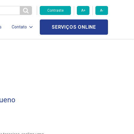
Contraste
A+
A-
SERVIÇOS ONLINE
s
Contato
Bueno