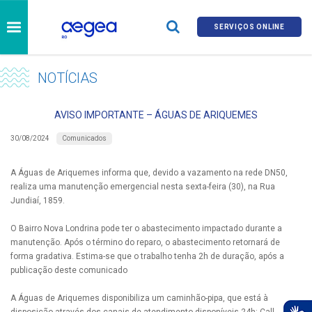
SERVIÇOS ONLINE
NOTÍCIAS
AVISO IMPORTANTE – ÁGUAS DE ARIQUEMES
Comunicados
30/08/2024
A Águas de Ariquemes informa que, devido a vazamento na rede DN50,
realiza uma manutenção emergencial nesta sexta-feira (30), na Rua
Jundiaí, 1859.
O Bairro Nova Londrina pode ter o abastecimento impactado durante a
manutenção. Após o término do reparo, o abastecimento retornará de
forma gradativa. Estima-se que o trabalho tenha 2h de duração, após a
publicação deste comunicado
A Águas de Ariquemes disponibiliza um caminhão-pipa, que está à
disposição através dos canais de atendimento disponíveis 24h: Call