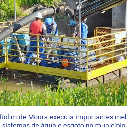
Rolim de Moura executa importantes mel
sistemas de água e esgoto no município