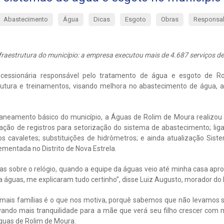
Abastecimento
Água
Dicas
Esgoto
Obras
Responsab
fraestrutura do município: a empresa executou mais de 4.687 serviços de
cessionária responsável pelo tratamento de água e esgoto de R
rutura e treinamentos, visando melhora no abastecimento de água, a
aneamento básico do município, a Águas de Rolim de Moura realizou 
alação de registros para setorização do sistema de abastecimento; lig
s cavaletes; substituições de hidrômetros; e ainda atualização Sist
mentada no Distrito de Nova Estrela.
s sobre o relógio, quando a equipe da águas veio até minha casa apro
da águas, me explicaram tudo certinho”, disse Luiz Augusto, morador do 
 mais famílias é o que nos motiva, porquê sabemos que não levamos só 
vando mais tranquilidade para a mãe que verá seu filho crescer com 
guas de Rolim de Moura.