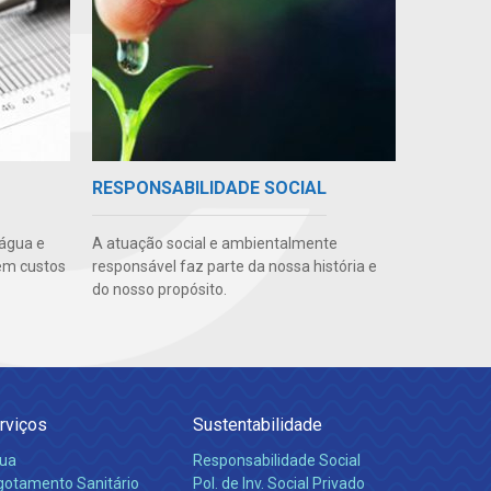
RESPONSABILIDADE SOCIAL
 água e
A atuação social e ambientalmente
em custos
responsável faz parte da nossa história e
do nosso propósito.
rviços
Sustentabilidade
ua
Responsabilidade Social
gotamento Sanitário
Pol. de Inv. Social Privado