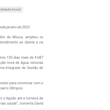
ilidade Social
sde janeiro de 2022.
olim de Moura, ampliou os
tendimento ao cliente e na
nos 120 dias mais de 4.687
ação nova de água; vistorias
ema Integrado de Gestão de
veitei para conversar com o
bairro Olímpico.
o líquido até a torneira de
mais saúde”, comenta David