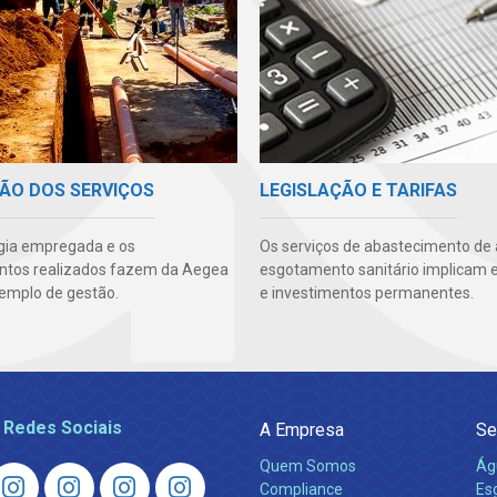
ÃO DOS SERVIÇOS
LEGISLAÇÃO E TARIFAS
gia empregada e os
Os serviços de abastecimento de
ntos realizados fazem da Aegea
esgotamento sanitário implicam 
emplo de gestão.
e investimentos permanentes.
 Redes Sociais
A Empresa
Se
Quem Somos
Ág
Compliance
Es