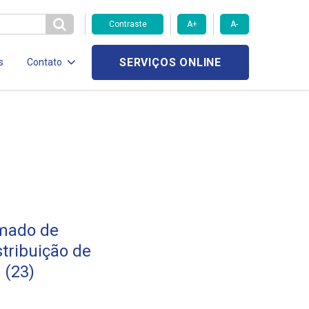
Contraste
A+
A-
SERVIÇOS ONLINE
s
Contato
mado de
tribuição de
 (23)