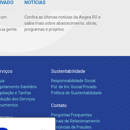
RIVADO
NOTÍCIAS
e um
Confira as últimas notícias da Aegea RO e
saiba mais sobre abastecimento, obras,
ua gente.
programas e projetos.
rviços
Sustentabilidade
ua
Responsabilidade Social
gotamento Sanitário
Pol. de Inv. Social Privado
islação e Tarifas
Política de Sustentabilidade
olução dos Serviços
cumentos
Contato
Perguntas Frequentes
rreiras
Canais de Relacionamento
Denúncias de Fraudes