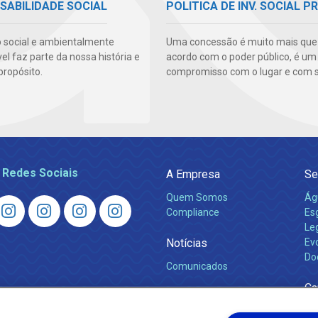
SABILIDADE SOCIAL
POLITICA DE INV. SOCIAL P
 social e ambientalmente
Uma concessão é muito mais qu
l faz parte da nossa história e
acordo com o poder público, é um
propósito.
compromisso com o lugar e com s
 Redes Sociais
A Empresa
Se
Quem Somos
Ág
Compliance
Es
Leg
Notícias
Ev
Do
Comunicados
Ca