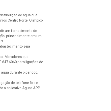
istribuição de água que
rros Centro Norte, Olímpico,
ntir um fornecimento de
ação, principalmente em um
19.
o abastecimento seja
ros. Moradores que
0 647 6060 para ligações de
 água durante o período,
gação de telefone fixo e
da o aplicativo Águas APP,