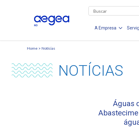
A Empresa
Servi
Home
Notícias
NOTÍCIAS
Águas 
Abastecimen
água