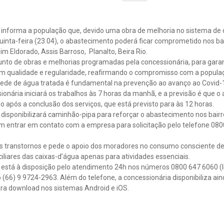
informa a população que, devido uma obra de melhoria no sistema de d
uinta-feira (23.04), o abastecimento poderá ficar comprometido nos bai
m Eldorado, Assis Barroso, Planalto, Beira Rio.
junto de obras e melhorias programadas pela concessionária, para gara
om qualidade e regularidade, reafirmando o compromisso com a popul
ede de água tratada é fundamental na prevenção ao avanço ao Covid-
ionária iniciará os trabalhos às 7 horas da manhã, e a previsão é que 
após a conclusão dos serviços, que está previsto para às 12 horas.
disponibilizará caminhão-pipa para reforçar o abastecimento nos bair
m entrar em contato com a empresa para solicitação pelo telefone 080
s transtornos e pede o apoio dos moradores no consumo consciente de
ciliares das caixas-d’água apenas para atividades essenciais.
está à disposição pelo atendimento 24h nos números 0800 647 6060 (li
o (66) 9 9724-2963. Além do telefone, a concessionária disponibiliza ain
ara download nos sistemas Android e iOS.