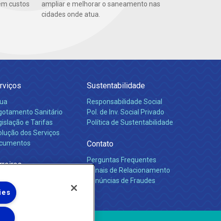
em custos
ampliar e melhorar o saneamento nas
cidades onde atua.
rviços
Sustentabilidade
ua
Responsabilidade Social
gotamento Sanitário
Pol. de Inv. Social Privado
islação e Tarifas
Política de Sustentabilidade
olução dos Serviços
cumentos
Contato
Perguntas Frequentes
rreiras
Canais de Relacionamento
Denúncias de Fraudes
ies