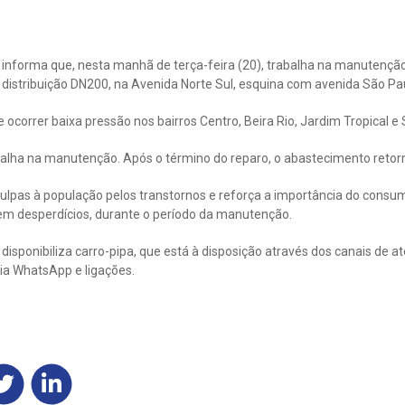
informa que, nesta manhã de terça-feira (20), trabalha na manutençã
istribuição DN200, na Avenida Norte Sul, esquina com avenida São Pa
correr baixa pressão nos bairros Centro, Beira Rio, Jardim Tropical e 
abalha na manutenção. Após o término do reparo, o abastecimento retor
ulpas à população pelos transtornos e reforça a importância do consu
sem desperdícios, durante o período da manutenção.
isponibiliza carro-pipa, que está à disposição através dos canais de a
ia WhatsApp e ligações.