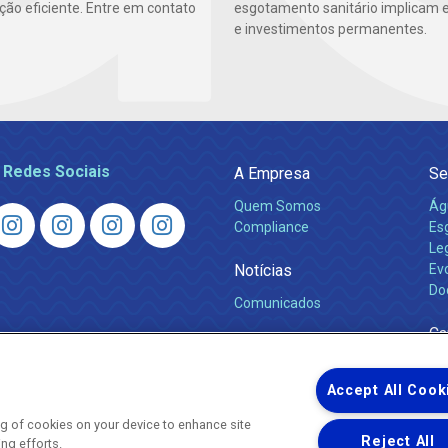
ão eficiente. Entre em contato
esgotamento sanitário implicam 
e investimentos permanentes.
 Redes Sociais
A Empresa
Se
Quem Somos
Ág
Compliance
Es
Leg
Notícias
Ev
Do
Comunicados
Ca
Accept All Cook
ing of cookies on your device to enhance site
Reject All
ing efforts.
Uma empresa