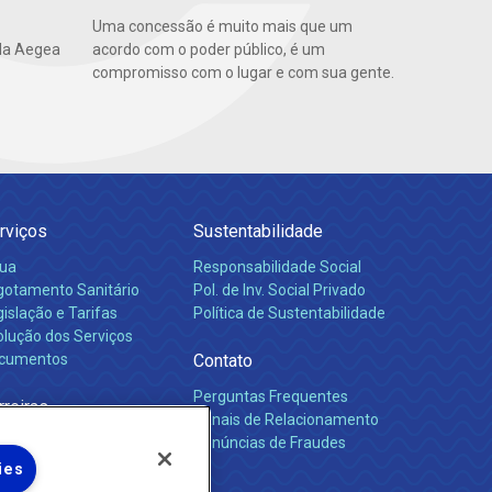
Uma concessão é muito mais que um
da Aegea
acordo com o poder público, é um
compromisso com o lugar e com sua gente.
rviços
Sustentabilidade
ua
Responsabilidade Social
gotamento Sanitário
Pol. de Inv. Social Privado
islação e Tarifas
Política de Sustentabilidade
olução dos Serviços
cumentos
Contato
Perguntas Frequentes
rreiras
Canais de Relacionamento
Denúncias de Fraudes
ies