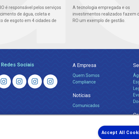
O é responsável pelos serviços
A tecnologia empregada e os
cimento de água, coleta e
investimentos realizados fazem 
o de esgoto em 4 cidades de
RO um exemplo de gestão.
 Redes Sociais
A Empresa
Se
Quem Somos
Ág
Compliance
Es
Leg
Notícias
Ev
Do
Comunicados
Ca
Accept All Cook