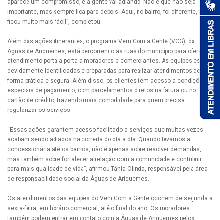
aparece um compromisso, e a gente vai adiando. Não é que não seja
importante, mas sempre fica para depois. Aqui, no bairro, foi diferente, tudo
ficou muito mais fácil”, completou.
Além das ações itinerantes, o programa Vem Com a Gente (VCG), da
Águas de Ariquemes, está percorrendo as ruas do município para oferecer
atendimento porta a porta a moradores e comerciantes. As equipes estão
devidamente identificadas e preparadas para realizar atendimentos de
forma prática e segura. Além disso, os clientes têm acesso a condições
especiais de pagamento, com parcelamentos diretos na fatura ou no
cartão de crédito, trazendo mais comodidade para quem precisa
regularizar os serviços.
“Essas ações garantem acesso facilitado a serviços que muitas vezes
acabam sendo adiados na correria do dia a dia. Quando levamos a
concessionária até os bairros, não é apenas sobre resolver demandas,
mas também sobre fortalecer a relação com a comunidade e contribuir
para mais qualidade de vida”, afirmou Tânia Olinda, responsável pela área
de responsabilidade social da Águas de Ariquemes.
Os atendimentos das equipes do Vem Com a Gente ocorrem de segunda a
sexta-feira, em horário comercial, até o final do ano. Os moradores
também podem entrar em contato com a Águas de Ariquemes pelos