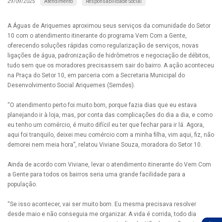
Atendimento
Responsabilidade Social
29/09/2025
A Águas de Ariquemes aproximou seus serviços da comunidade do Setor
10 com o atendimento itinerante do programa Vem Com a Gente,
oferecendo soluções rápidas como regularização de serviços, novas
ligações de água, padronização de hidrômetros e negociação de débitos,
tudo sem que os moradores precisassem sair do bairro. A ação aconteceu
na Praça do Setor 10, em parceria com a Secretaria Municipal do
Desenvolvimento Social Ariquemes (Semdes).
“O atendimento perto foi muito bom, porque fazia dias que eu estava
planejando ir à loja, mas, por conta das complicações do dia a dia, e como
eu tenho um comércio, é muito difícil eu ter que fechar para ir lá. Agora,
aqui foi tranquilo, deixei meu comércio com a minha filha, vim aqui, fiz, não
demorei nem meia hora”, relatou Viviane Souza, moradora do Setor 10.
Ainda de acordo com Viviane, levar o atendimento itinerante do Vem Com
a Gente para todos os bairros seria uma grande facilidade para a
população.
“Se isso acontecer, vai ser muito bom. Eu mesma precisava resolver
desde maio e não conseguia me organizar. A vida é corrida, todo dia